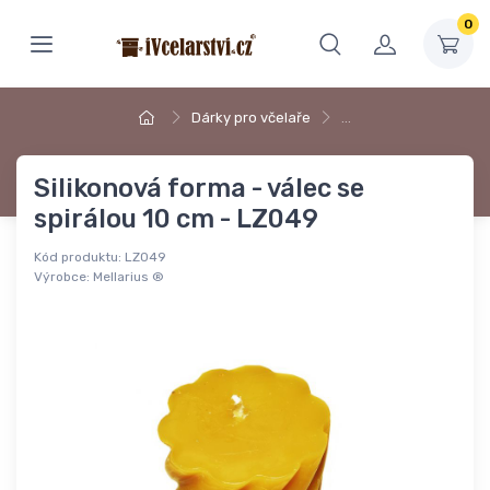
0
Dárky pro včelaře
…
Silikonová forma - válec se
spirálou 10 cm - LZ049
Kód produktu:
LZ049
Výrobce:
Mellarius ®