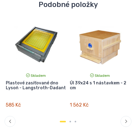
Podobné položky
Skladem
Skladem
Plastové zasíťované dno
Úl 39x24 s 1 nástavkem - 2
Lysoň - Langstroth-Dadant
cm
585 Kč
1 562 Kč