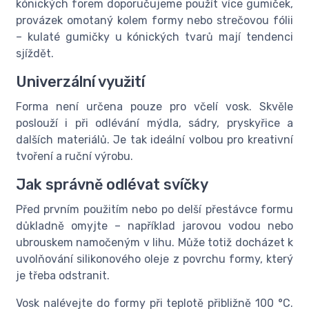
kónických forem doporučujeme použít více gumiček,
provázek omotaný kolem formy nebo strečovou fólii
– kulaté gumičky u kónických tvarů mají tendenci
sjíždět.
Univerzální využití
Forma není určena pouze pro včelí vosk. Skvěle
poslouží i při odlévání mýdla, sádry, pryskyřice a
dalších materiálů. Je tak ideální volbou pro kreativní
tvoření a ruční výrobu.
Jak správně odlévat svíčky
Před prvním použitím nebo po delší přestávce formu
důkladně omyjte – například jarovou vodou nebo
ubrouskem namočeným v lihu. Může totiž docházet k
uvolňování silikonového oleje z povrchu formy, který
je třeba odstranit.
Vosk nalévejte do formy při teplotě přibližně 100 °C.