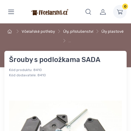
0
Včelařské potřeby
Úly, příslušenství
Úly plastové
…
Šrouby s podložkama SADA
Kód produktu:
8410
Kód dodavatele:
8410