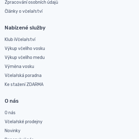
Zpracování osobních údajů
Články o včelařství
Nabízené služby
Klub iVčelařství
Výkup včelího vosku
Výkup včelího medu
Výměna vosku
Včelařská poradna
Ke stažení ZDARMA
O nás
O nás
Včelařské prodejny
Novinky