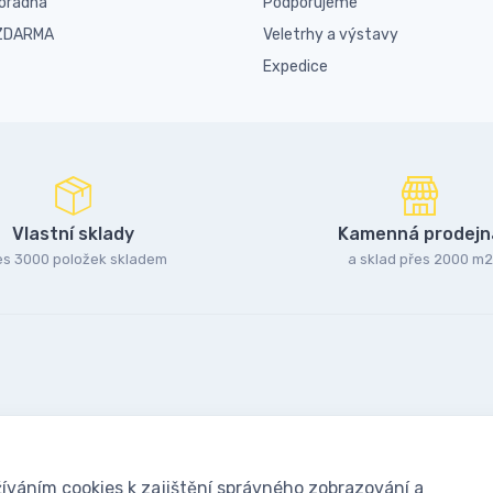
poradna
Podporujeme
 ZDARMA
Veletrhy a výstavy
Expedice
Vlastní sklady
Kamenná prodejn
es 3000 položek skladem
a sklad přes 2000 m2
íváním cookies k zajištění správného zobrazování a