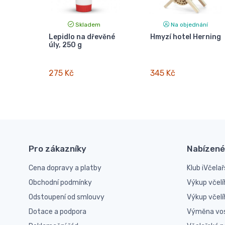
Skladem
Na objednání
Lepidlo na dřevěné
Hmyzí hotel Herning
úly, 250 g
275 Kč
345 Kč
Pro zákazníky
Nabízené
Cena dopravy a platby
Klub iVčelař
Obchodní podmínky
Výkup včelí
Odstoupení od smlouvy
Výkup včel
Dotace a podpora
Výměna vo