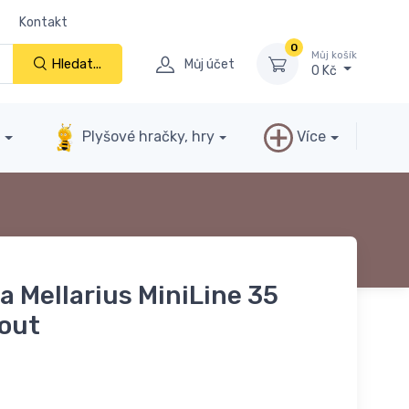
Kontakt
0
Můj košík
Hledat...
Můj účet
0 Kč
y
Plyšové hračky, hry
Více
a Mellarius MiniLine 35
hout