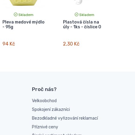
Skladem
Skladem
Pleva medové mýdlo
Plastová čísla na
- 95g
úly - 1ks - číslice 0
94 Kč
2,30 Kč
Proč nás?
Velkoobchod
Spokojení zákazníci
Bezodkladné vyřizování reklamací
Příznivé ceny