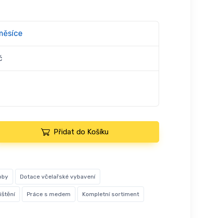
měsíce
č
Přidat do Košíku
oby
Dotace včelařské vybavení
ištění
Práce s medem
Kompletní sortiment