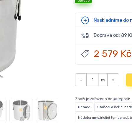
Dotace
Naskladníme do 
Doprava od: 89 K
2 579 Kč
−
+
ks
Zboží je zařazeno do kategorií:
Dotace
Stáčecí a čeřící nád
Nádoba umožňující temperaci, č