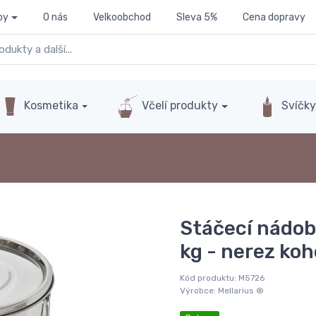
py
O nás
Velkoobchod
Sleva 5%
Cena dopravy
Kosmetika
Včelí produkty
Svíčk
Stáčecí nádob
kg - nerez ko
Kód produktu:
M5726
Výrobce:
Mellarius ®