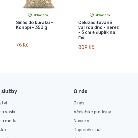
Skladem
Skladem
Směs do kuřáku -
Celozasíťované
Konopí - 350 g
varroa dno - nerez
- 3 cm + šuplík na
měl
76 Kč
809 Kč
 služby
O nás
ství
O nás
ho vosku
Včelařské prodejny
ího medu
Novinky
sku
Doporučují nás