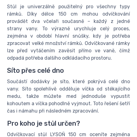
Stůl je univerzálně použitelný pro všechny typy
rámků. Díky délce 150 cm mohou odvíčkování
provádět dva včelaři současně – každý z jedné
strany vany. To výrazně urychluje celý proces,
zejména v období hlavní snůšky, kdy je potřeba
zpracovat velké množství rámků. Odvíčkované rámky
lze před vytáčením zavěsit přímo ve vaně, čímž
odpadá potřeba dalšího odkládacího prostoru.
Síto přes celé dno
Součástí dodávky je síto, které pokrývá celé dno
vany. Síto spolehlivě odděluje víčka od stékajícího
medu, takže můžete med jednoduše vypustit
kohoutem a víčka pohodlně vyjmout. Toto řešení šetří
čas i námahu při následném zpracování.
Pro koho je stůl určen?
Odvíčkovací stůl LYSOŇ 150 cm oceníte zejména