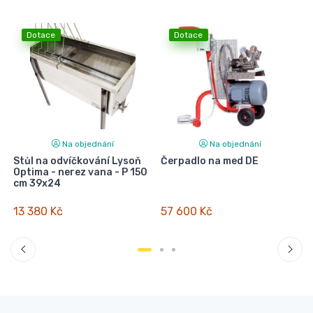
Dotace
Dotace
Na objednání
Na objednání
I
Stůl na odvíčkování Lysoň
Čerpadlo na med DE
Optima - nerez vana - P 150
cm 39x24
13 380 Kč
57 600 Kč