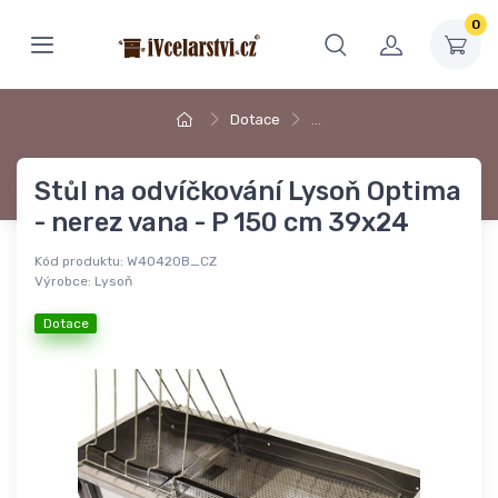
0
Dotace
…
Stůl na odvíčkování Lysoň Optima
- nerez vana - P 150 cm 39x24
Kód produktu:
W40420B_CZ
Výrobce:
Lysoň
Dotace