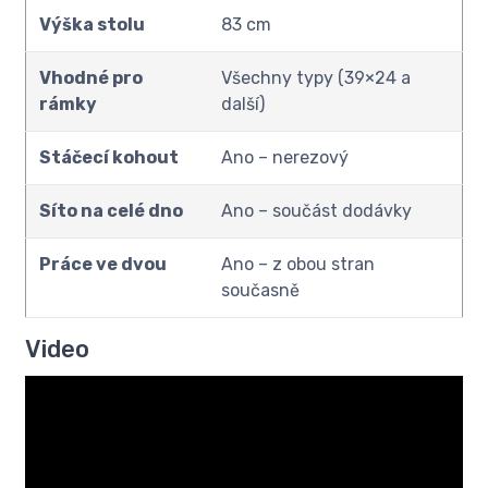
Výška stolu
83 cm
Vhodné pro
Všechny typy (39×24 a
rámky
další)
Stáčecí kohout
Ano – nerezový
Síto na celé dno
Ano – součást dodávky
Práce ve dvou
Ano – z obou stran
současně
Video