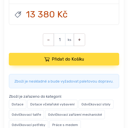
13 380 Kč
−
+
ks
Přidat do Košíku
Zboží je neskladné a bude vyžadovat paletovou dopravu.
Zboží je zařazeno do kategorií:
Dotace
Dotace včelařské vybavení
Odvíčkovací stoly
Odvíčkovací talíře
Odvíčkovací zařízení mechanické
Odvíčkovací potřeby
Práce s medem