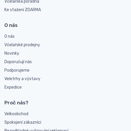
Včelařská poradna
Ke stažení ZDARMA
O nás
O nás
Včelařské prodejny
Novinky
Doporučují nás
Podporujeme
Veletrhy a výstavy
Expedice
Proč nás?
Velkoobchod
Spokojení zákazníci
Bezodkladné vyřizování reklamací