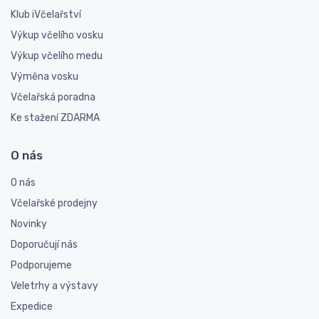
Klub iVčelařství
Výkup včelího vosku
Výkup včelího medu
Výměna vosku
Včelařská poradna
Ke stažení ZDARMA
O nás
O nás
Včelařské prodejny
Novinky
Doporučují nás
Podporujeme
Veletrhy a výstavy
Expedice