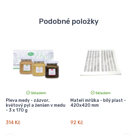
Podobné položky
Skladem
Skladem
Pleva medy - zázvor,
Mateří mřížka - bílý plast -
k
květový pyl a ženšen v medu
420x420 mm
- 3 x 170 g
314 Kč
92 Kč