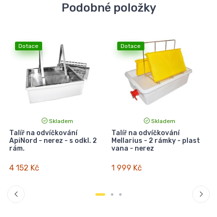
Podobné položky
Dotace
Dotace
Skladem
Skladem
Talíř na odvíčkování
Talíř na odvíčkování
ApiNord - nerez - s odkl. 2
Mellarius - 2 rámky - plast
rám.
vana - nerez
4 152 Kč
1 999 Kč