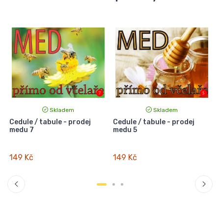
Skladem
Skladem
Cedule / tabule - prodej
Cedule / tabule - prodej
C
medu 7
medu 5
149 Kč
149 Kč