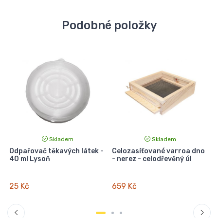
Podobné položky
Skladem
Skladem
Odpařovač těkavých látek -
Celozasíťované varroa dno
40 ml Lysoň
- nerez - celodřevěný úl
25 Kč
659 Kč