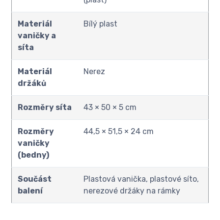
Materiál
Bílý plast
vaničky a
síta
Materiál
Nerez
držáků
Rozměry síta
43 × 50 × 5 cm
Rozměry
44,5 × 51,5 × 24 cm
vaničky
(bedny)
Součást
Plastová vanička, plastové síto,
balení
nerezové držáky na rámky