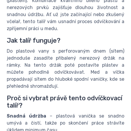
(plástem). Kombinace kvalitního bílého plastu a
nerezových prvků zajišťuje dlouhou životnost a
snadnou údržbu. Ať už jste začínající nebo zkušený
včelař, tento talíř vám usnadní proces odvíčkování a
zpříjemní práci u medu.
Jak talíř funguje?
Do plastové vany s perforovaným dnem (sítem)
jednoduše zasadíte přibalený nerezový držák na
rámky. Na tento držák poté postavíte plástev a
můžete pohodlně odvíčkovávat. Med a víčka
propadávají sítem do hluboké spodní vaničky, kde se
přehledně shromažďují.
Proč si vybrat právě tento odvíčkovací
talíř?
Snadná údržba
– plastová vanička se snadno
umývá a čistí, takže po skončení práce strávíte
úklidem minimum času.