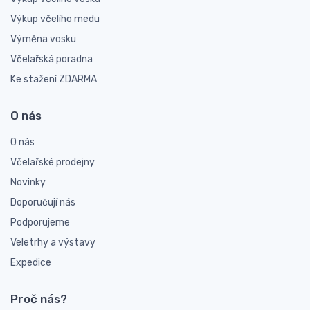
Výkup včelího medu
Výměna vosku
Včelařská poradna
Ke stažení ZDARMA
O nás
O nás
Včelařské prodejny
Novinky
Doporučují nás
Podporujeme
Veletrhy a výstavy
Expedice
Proč nás?