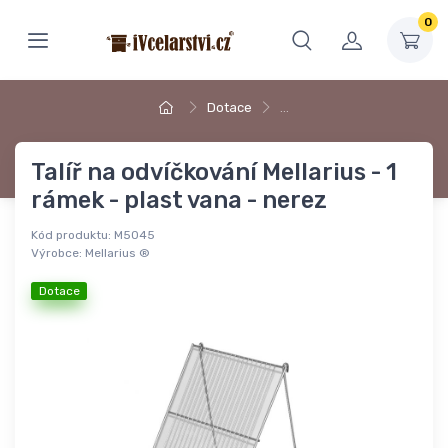
0
Dotace
…
Talíř na odvíčkování Mellarius - 1
rámek - plast vana - nerez
Kód produktu:
M5045
Výrobce:
Mellarius ®
Dotace