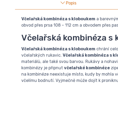
Popis
Včelařská kombinéza s kloboukem
a barevnými
obvod přes prsa 108 – 112 cm a obvodem přes pas
Včelařská kombinéza s
Včelařská kombinéza s kloboukem
chrání celo
včelařských rukavic.
Včelařská kombinéza s k
materiálů, ale také svou barvou. Rukávy a noha
kombinézy je připnut
včelařské kombinéze
zipe
na kombinéze neexistuje místo, kudy by mohla vč
včelímu bodnutí. Vyjmečně může dojít k proniknu