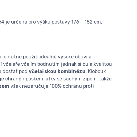
 54 je určena pro výšku postavy 176 – 182 cm,
je nutné použití ideálně vysoké obuvi a
í včelaře včelím bodnutím jednak silou a kvalitou
e dostat pod
včelařskou kombinézu
. Klobouk
u, je chráněn páskem látky se suchým zipem, takže
ukem
však nezaručuje 100% ochranu proti