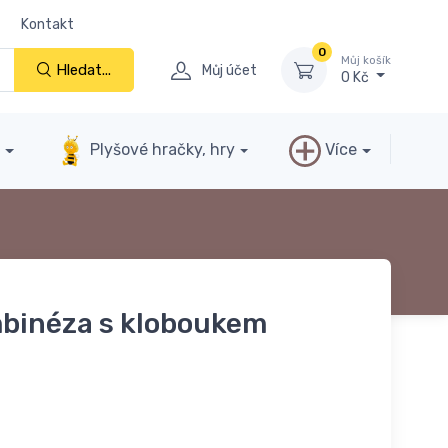
Kontakt
0
Můj košík
Hledat...
Můj účet
0 Kč
y
Plyšové hračky, hry
Více
binéza s kloboukem