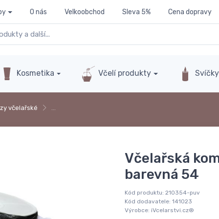
py
O nás
Velkoobchod
Sleva 5%
Cena dopravy
Kosmetika
Včelí produkty
Svíčk
zy včelařské
…
Včelařská kom
barevná 54
Kód produktu:
210354-puv
Kód dodavatele:
141023
Výrobce:
iVcelarstvi.cz®