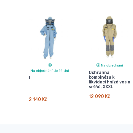
Na objednání
Na objednání do 14 dní
Ochranná
kombinéza k
L
likvidaci hnízd vos a
sršňů, XXXL
12 090 Kč
2 140 Kč