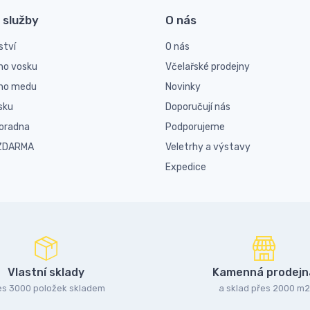
 služby
O nás
ství
O nás
ho vosku
Včelařské prodejny
ího medu
Novinky
sku
Doporučují nás
poradna
Podporujeme
 ZDARMA
Veletrhy a výstavy
Expedice
Vlastní sklady
Kamenná prodejn
es 3000 položek skladem
a sklad přes 2000 m2