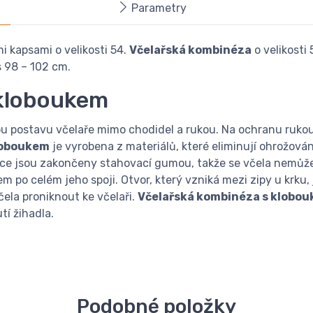
Parametry
 kapsami o velikosti 54.
Včelařská kombinéza
o velikosti
 98 – 102 cm.
 kloboukem
u postavu včelaře mimo chodidel a rukou. Na ochranu rukou 
loboukem
je vyrobena z materiálů, které eliminují ohrožován
vice jsou zakončeny stahovací gumou, takže se včela nemůž
m po celém jeho spoji. Otvor, který vzniká mezi zipy u krk
ela proniknout ke včelaři.
Včelařská kombinéza s klobo
tí žihadla.
Podobné položky