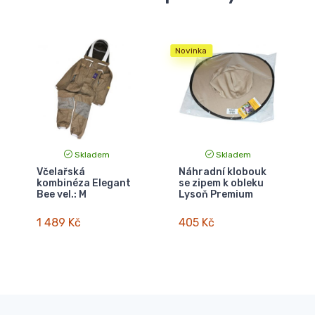
Novinka
Skladem
Skladem
Včelařská
Náhradní klobouk
kombinéza Elegant
se zipem k obleku
Bee vel.: M
Lysoň Premium
1 489 Kč
405 Kč