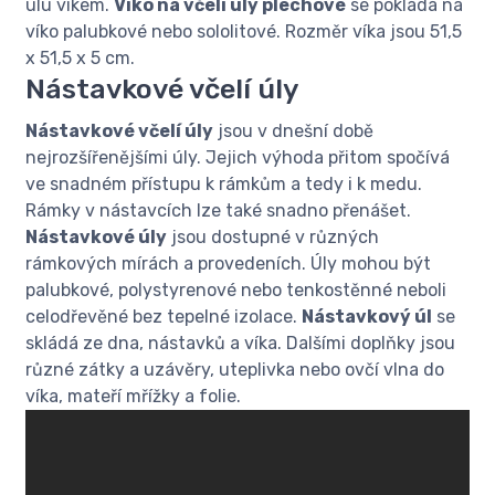
úlu víkem.
Víko na včelí úly plechové
se pokládá na
víko palubkové nebo sololitové. Rozměr víka jsou 51,5
x 51,5 x 5 cm.
Nástavkové včelí úly
Nástavkové včelí úly
jsou v dnešní době
nejrozšířenějšími úly. Jejich výhoda přitom spočívá
ve snadném přístupu k rámkům a tedy i k medu.
Rámky v nástavcích lze také snadno přenášet.
Nástavkové úly
jsou dostupné v různých
rámkových mírách a provedeních. Úly mohou být
palubkové, polystyrenové nebo tenkostěnné neboli
celodřevěné bez tepelné izolace.
Nástavkový úl
se
skládá ze dna, nástavků a víka. Dalšími doplňky jsou
různé zátky a uzávěry, uteplivka nebo ovčí vlna do
víka, mateří mřížky a folie.