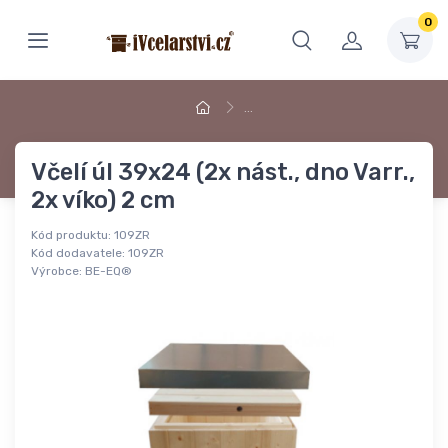
0
…
Včelí úl 39x24 (2x nást., dno Varr.,
2x víko) 2 cm
Kód produktu:
109ZR
Kód dodavatele:
109ZR
Výrobce:
BE-EQ®