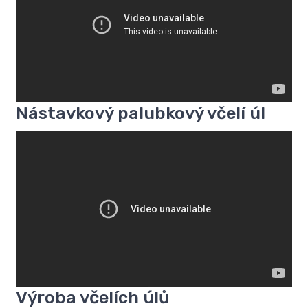
Nástavkový palubkový včelí úl
Výroba včelích úlů