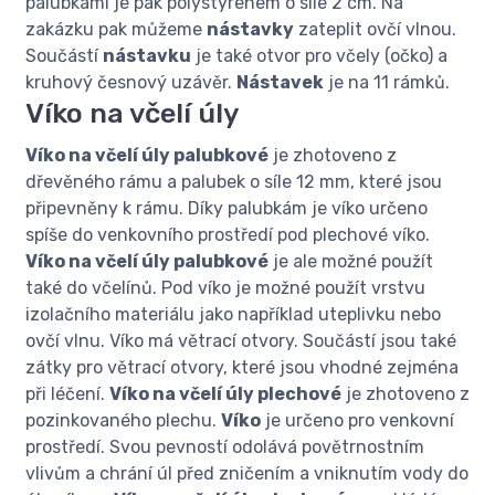
palubkami je pak polystyrenem o síle 2 cm. Na
zakázku pak můžeme
nástavky
zateplit ovčí vlnou.
Součástí
nástavku
je také otvor pro včely (očko) a
kruhový česnový uzávěr.
Nástavek
je na 11 rámků.
Víko na včelí úly
Víko na včelí úly palubkové
je zhotoveno z
dřevěného rámu a palubek o síle 12 mm, které jsou
připevněny k rámu. Díky palubkám je víko určeno
spíše do venkovního prostředí pod plechové víko.
Víko na včelí úly palubkové
je ale možné použít
také do včelínů. Pod víko je možné použít vrstvu
izolačního materiálu jako například uteplivku nebo
ovčí vlnu. Víko má větrací otvory. Součástí jsou také
zátky pro větrací otvory, které jsou vhodné zejména
při léčení.
Víko na včelí úly plechové
je zhotoveno z
pozinkovaného plechu.
Víko
je určeno pro venkovní
prostředí. Svou pevností odolává povětrnostním
vlivům a chrání úl před zničením a vniknutím vody do