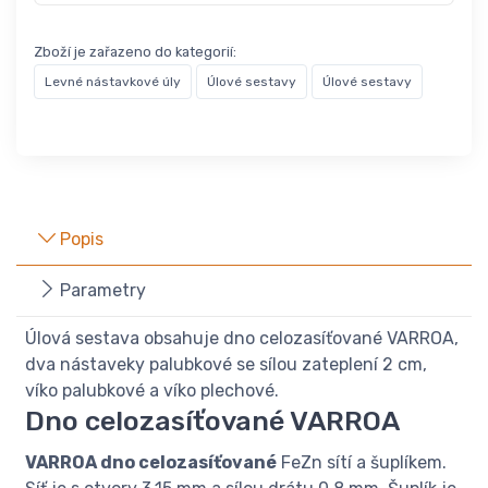
Zboží je zařazeno do kategorií:
Levné nástavkové úly
Úlové sestavy
Úlové sestavy
Popis
Parametry
Úlová sestava obsahuje dno celozasíťované VARROA,
dva nástaveky palubkové se sílou zateplení 2 cm,
víko palubkové a víko plechové.
Dno celozasíťované VARROA
VARROA dno celozasíťované
FeZn sítí a šuplíkem.