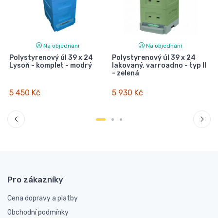
Na objednání
Na objednání
Polystyrenový úl 39 x 24
Polystyrenový úl 39 x 24
I
Lysoň - komplet - modrý
lakovaný, varroadno - typ II
- zelená
5 450 Kč
5 930 Kč
Pro zákazníky
Cena dopravy a platby
Obchodní podmínky