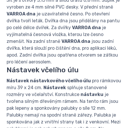
Síť je s otvory 3,15 mm a sílou drátu 0,8 mm. Šuplík je
vyroben ze 4 mm silné PVC desky. V přední straně
VARROA dna
je uzavíratelné česno. Po otevření
dvířka tvoří leták. Dvířka dna jsou přidělány na pantu
po celé délce dvířek. Za dvířky
VARROA dna
je
vyjímatelná česnová vložka, kterou lze česno
zmenšit. Na zadní straně
VARROA dna
jsou zadní
dvířka, která slouží pro čištění dna, pro aplikaci léků,
apod. Zadní dvířka jsou opatřena otvorem se zátkou
pro léčení aerosolem.
Nástavek včelího úlu
Nástavek nástavkového včelího úlu
pro rámkovou
míru 39 x 24 cm.
Nástavek
splňuje stanovené
rozměry ve včelařství. Konstrukce
nástavku
je
tvořena silným dřevěným rámem. Na tento rám jsou
pak lepeny a sponkovány palubky o síle 12 mm.
Palubky nemají na spodní straně zářezy. Palubka je
sponkována jak z vnitřní strany tak i z venkovní. Mezi