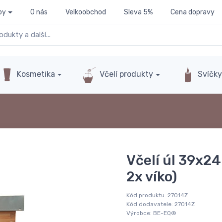
py
O nás
Velkoobchod
Sleva 5%
Cena dopravy
Kosmetika
Včelí produkty
Svíčk
Včelí úl 39x24 
2x víko)
Kód produktu:
27014Z
Kód dodavatele:
27014Z
Výrobce:
BE-EQ®