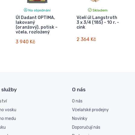
Na objednání
Skladem
Úl Dadant OPTIMA,
Včelí úl Langstroth
lakovaný
3 x 3/4 (185) - 10 r. -
(oranžový), potisk –
cink
včela, rozložený
2 364 Kč
3 940 Kč
 služby
O nás
ství
O nás
ho vosku
Včelařské prodejny
ího medu
Novinky
sku
Doporučují nás