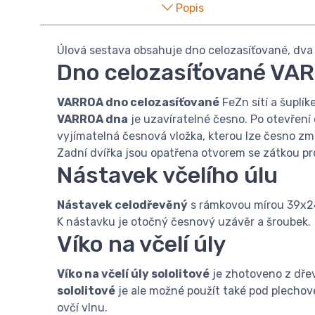
Popis
Úlová sestava obsahuje dno celozasíťované, dva n
Dno celozasíťované VA
VARROA dno celozasíťované
FeZn sítí a šuplík
VARROA dna
je uzavíratelné česno. Po otevření d
vyjímatelná česnová vložka, kterou lze česno zm
Zadní dvířka jsou opatřena otvorem se zátkou pr
Nástavek včelího úlu
Nástavek celodřevěný
s rámkovou mírou 39x24 
K nástavku je otočný česnový uzávěr a šroubek.
Víko na včelí úly
Víko na včelí úly sololitové
je zhotoveno z dřev
sololitové
je ale možné použít také pod plechové
ovčí vlnu.