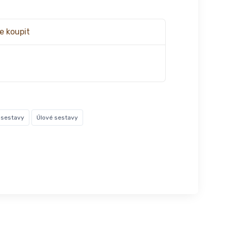
e koupit
č
 sestavy
Úlové sestavy