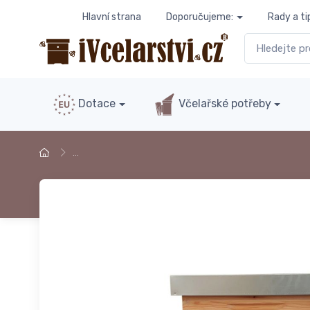
Hlavní strana
Doporučujeme:
Rady a ti
Dotace
Včelařské potřeby
…