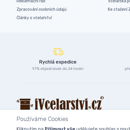
Reklamační řád
Včelařská 
Zpracování osobních údajů
Ke stažení
Články o včelařství
Rychlá expedice
97% objednávek do 24 hodin
př
Používáme Cookies
Kliknutím na
Přijmout vše
udělujete souhlas s použ