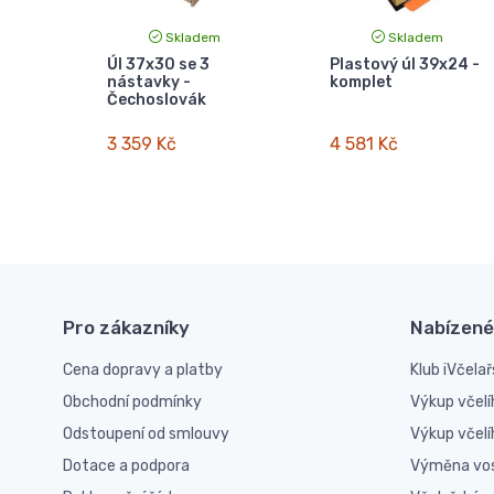
Skladem
Skladem
Úl 37x30 se 3
Plastový úl 39x24 -
nástavky -
komplet
Čechoslovák
3 359 Kč
4 581 Kč
Pro zákazníky
Nabízené
Cena dopravy a platby
Klub iVčelař
Obchodní podmínky
Výkup včelí
Odstoupení od smlouvy
Výkup včel
Dotace a podpora
Výměna vo