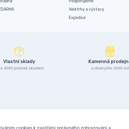
poradna
Podporujeme
 ZDARMA
Veletrhy a výstavy
Expedice
Vlastní sklady
Kamenná prodejn
es 3000 položek skladem
a sklad přes 2000 m2
íváním cookies k zajištění správného zobrazování a