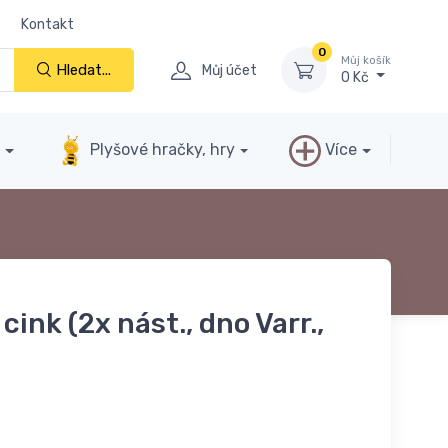
Kontakt
0
Můj košík
Hledat...
Můj účet
0 Kč
y
Plyšové hračky, hry
Více
cink (2x nást., dno Varr.,