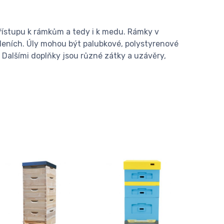
řístupu k rámkům a tedy i k medu. Rámky v
eních. Úly mohou být palubkové, polystyrenové
 Dalšími doplňky jsou různé zátky a uzávěry,