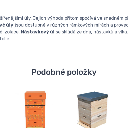
šířenějšími úly. Jejich výhoda přitom spočívá ve snadném p
vé úly
jsou dostupné v různých rámkových mírách a proved
é izolace.
Nástavkový úl
se skládá ze dna, nástavků a víka.
folie.
Podobné položky