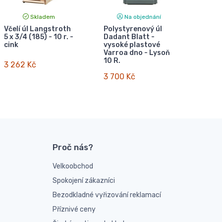
Skladem
Na objednání
Včelí úl Langstroth
Polystyrenový úl
5 x 3/4 (185) - 10 r. -
Dadant Blatt -
cink
vysoké plastové
Varroa dno - Lysoň
10 R.
3 262 Kč
3 700 Kč
Proč nás?
Velkoobchod
Spokojení zákazníci
Bezodkladné vyřizování reklamací
Příznivé ceny