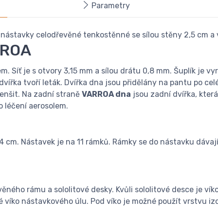
Parametry
ástavky celodřevěné tenkostěnné se sílou stěny 2,5 cm a vn
RROA
em. Síť je s otvory 3,15 mm a sílou drátu 0,8 mm. Šuplík je 
vířka tvoří leták. Dvířka dna jsou přidělány na pantu po cel
enšit. Na zadní straně
VARROA dna
jsou zadní dvířka, která 
o léčení aerosolem.
cm. Nástavek je na 11 rámků. Rámky se do nástavku dávají 
ěného rámu a sololitové desky. Kvůli sololitové desce je vík
 víko nástavkového úlu. Pod víko je možné použít vrstvu izo