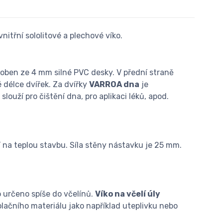
itřní sololitové a plechové víko.
vyroben ze 4 mm silné PVC desky. V přední straně
é délce dvířek. Za dvířky
VARROA dna
je
slouží pro čištění dna, pro aplikaci léků, apod.
na teplou stavbu. Síla stěny nástavku je 25 mm.
o určeno spíše do včelínů.
Víko na včelí úly
lačního materiálu jako například uteplivku nebo