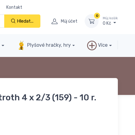
Kontakt
0
Můj košík
Hledat...
Můj účet
0 Kč
y
Plyšové hračky, hry
Více
roth 4 x 2/3 (159) - 10 r.