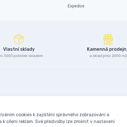
Expedice
Vlastní sklady
Kamenná prodejn
es 3000 položek skladem
a sklad přes 2000 m2
íváním cookies k zajištění správného zobrazování a
k cílení reklam. Své předvolby lze změnit v nastavení
oušky: Včelařské potřeby - www.ivcelarstvi.cz