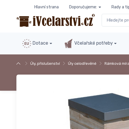
Hlavní strana
Doporučujeme:
Rady a ti
Dotace
Včelařské potřeby
Úly, příslušenství
Úly celodřevěné
Rámková mír