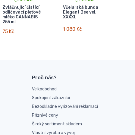
Zvláčňující čistící
Včelařská bunda
odličovací pleťové
Elegant Bee vel.:
mléko CANNABIS
XXXXL
255 ml
1 080 Kč
75 Kč
Proč nás?
Velkoobchod
Spokojení zákazníci
Bezodkladné vyřizování reklamací
Příznivé ceny
Široký sortiment skladem
Vlastní výroba a vývoj