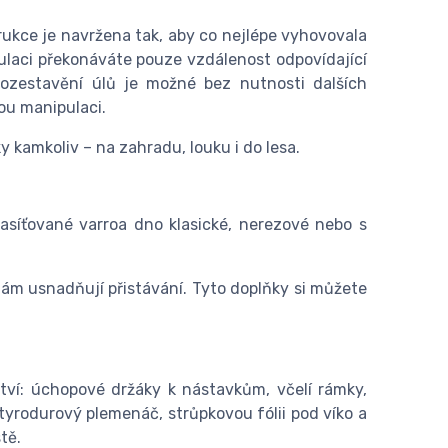
rukce je navržena tak, aby co nejlépe vyhovovala
ulaci překonáváte pouze vzdálenost odpovídající
rozestavění úlů je možné bez nutnosti dalších
ou manipulaci.
ky kamkoliv – na zahradu, louku i do lesa.
zasíťované varroa dno klasické, nerezové nebo s
ám usnadňují přistávání. Tyto doplňky si můžete
tví: úchopové držáky k nástavkům, včelí rámky,
styrodurový plemenáč, strůpkovou fólii pod víko a
tě.