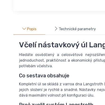
Popis
Technické parametry
Včelí nástavkový úl Lan
Hledáte osvědčený a celosvětově nejrozšířen
jednoduchost, praktičnost a ekonomický přístu
potřebám včelstva.
Co sestava obsahuje
Kompletní úl se skládá z varroa dna Langstroth
jejich složení je rychlé a snadné. Nástavky ne
dává maximální volnost při konfiguraci úlu.
Proč zvolit systém Langstroth