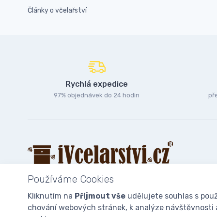
Články o včelařství
Rychlá expedice
97% objednávek do 24 hodin
př
Používáme Cookies
Kliknutím na
Přijmout vše
udělujete souhlas s použ
chování webových stránek, k analýze návštěvnosti a 
© 2025
iVcelarstvi.cz®
Všechna práva vyhrazena.|
Staňte se fan