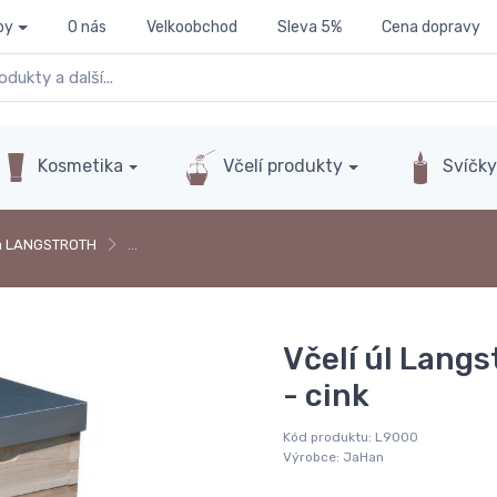
py
O nás
Velkoobchod
Sleva 5%
Cena dopravy
Kosmetika
Včelí produkty
Svíčk
a LANGSTROTH
…
Včelí úl Langst
- cink
Kód produktu:
L9000
Výrobce:
JaHan