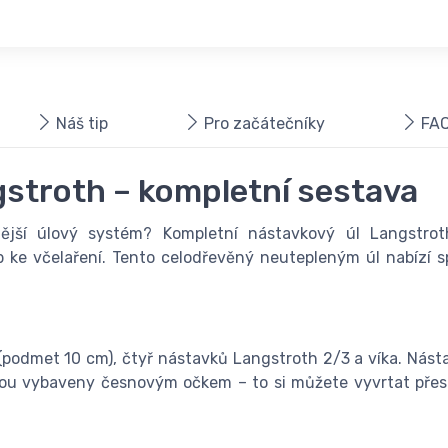
Náš tip
Pro začátečníky
FAQ
gstroth – kompletní sestava
ější úlový systém? Kompletní nástavkový úl Langstroth 
p ke včelaření. Tento celodřevěný neutepleným úl nabízí s
 (podmet 10 cm), čtyř nástavků Langstroth 2/3 a víka. Nás
jsou vybaveny česnovým očkem – to si můžete vyvrtat přes