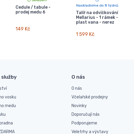
Naskladníme do 8 týdnů
Cedule / tabule -
prodej medu 6
Talíř na odvíčkování
Mellarius - 1 rámek -
plast vana - nerez
149 Kč
1 599 Kč
 služby
O nás
ství
O nás
ho vosku
Včelařské prodejny
ího medu
Novinky
sku
Doporučují nás
poradna
Podporujeme
 ZDARMA
Veletrhy a výstavy