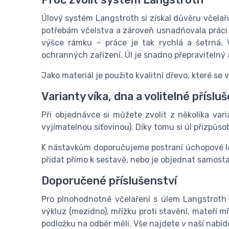
Úlový systém Langstroth si získal důvěru včelař
potřebám včelstva a zároveň usnadňovala práci 
výšce rámku – práce je tak rychlá a šetrná. 
ochranných zařízení. Úl je snadno přepravitelný
Jako materiál je použito kvalitní dřevo, které se 
Varianty víka, dna a volitelné příslu
Při objednávce si můžete zvolit z několika var
vyjímatelnou síťovinou). Díky tomu si úl přizpůs
K nástavkům doporučujeme postraní úchopové lat
přidat přímo k sestavě, nebo je objednat samost
Doporučené příslušenství
Pro plnohodnotné včelaření s úlem Langstroth 
výkluz (mezidno), mřížku proti stavění, mateří m
podložku na odběr měli. Vše najdete v naší nabí