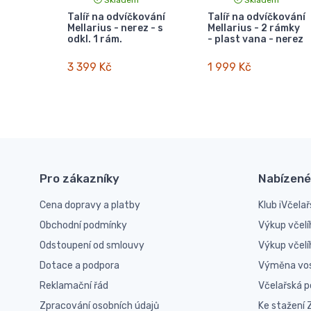
Talíř na odvíčkování
Talíř na odvíčkování
Mellarius - nerez - s
Mellarius - 2 rámky
odkl. 1 rám.
- plast vana - nerez
3 399 Kč
1 999 Kč
Pro zákazníky
Nabízené
Cena dopravy a platby
Klub iVčelař
Obchodní podmínky
Výkup včelí
Odstoupení od smlouvy
Výkup včel
Dotace a podpora
Výměna vo
Reklamační řád
Včelařská 
Zpracování osobních údajů
Ke stažení