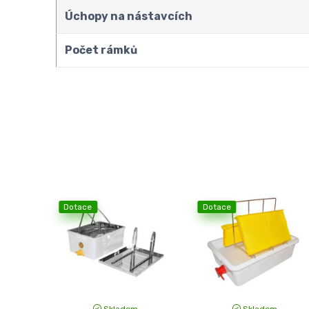
Úchopy na nástavcích
Počet rámků
Dotace
Dotace
Skladem
Skladem