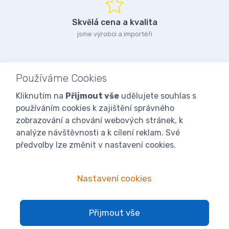
Skvělá cena a kvalita
jsme výrobci a importéři
Používáme Cookies
Kliknutím na
Přijmout vše
udělujete souhlas s
používáním cookies k zajištění správného
zobrazování a chování webových stránek, k
analýze návštěvnosti a k cílení reklam. Své
předvolby lze změnit v nastavení cookies.
Nastavení cookies
© 2025
iVcelarstvi.cz®
Všechna práva vyhrazena.|
Staňte se
Přijmout vše
fanoušky: Včelařské potřeby - www.ivcelarstvi.cz