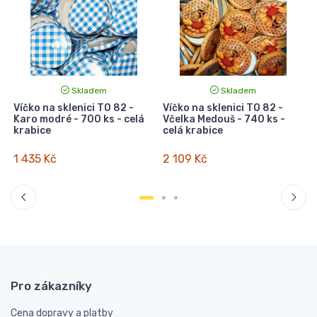
Skladem
Skladem
i
Víčko na sklenici TO 82 -
Víčko na sklenici TO 82 -
V
Karo modré - 700 ks - celá
Včelka Medouš - 740 ks -
krabice
celá krabice
1 435 Kč
2 109 Kč
Pro zákazníky
Cena dopravy a platby