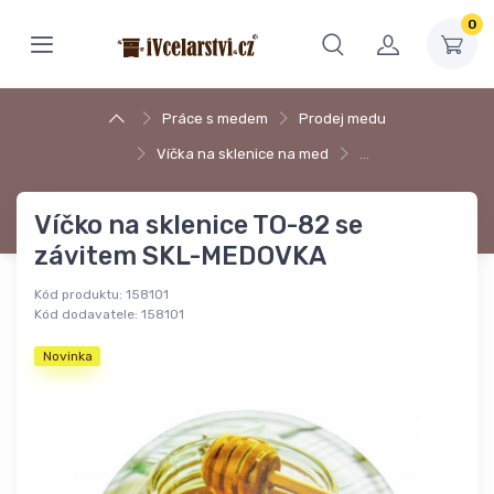
0
Práce s medem
Prodej medu
Víčka na sklenice na med
…
Víčko na sklenice TO-82 se
závitem SKL-MEDOVKA
Kód produktu:
158101
Kód dodavatele:
158101
Novinka