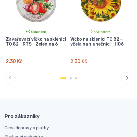
Skladem
Skladem
i
Zavařovací víčko na sklenici
Víčko na sklenici TO 82 -
V
TO 82 - RTS - Zelenina 6
včela na slunečnici - HO6
V
2,30 Kč
2,30 Kč
Pro zákazníky
Cena dopravy a platby
Obchodní podmínky