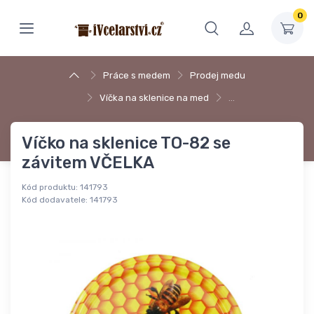
0
Práce s medem
Prodej medu
Víčka na sklenice na med
…
Víčko na sklenice TO-82 se
závitem VČELKA
Kód produktu:
141793
Kód dodavatele:
141793