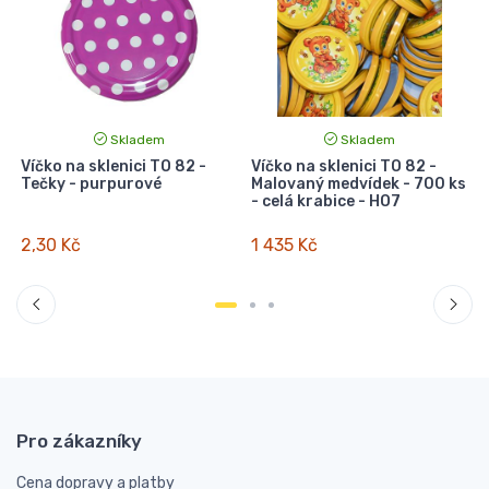
Skladem
Skladem
i
Víčko na sklenici TO 82 -
Víčko na sklenici TO 82 -
V
s
Tečky - purpurové
Malovaný medvídek - 700 ks
- celá krabice - HO7
2,30 Kč
1 435 Kč
Pro zákazníky
Cena dopravy a platby