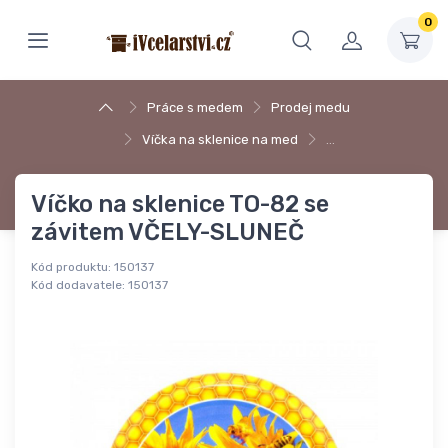
0
Práce s medem
Prodej medu
Víčka na sklenice na med
…
Víčko na sklenice TO-82 se
závitem VČELY-SLUNEČ
Kód produktu:
150137
Kód dodavatele:
150137