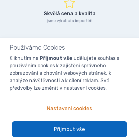
Skvělá cena a kvalita
jsme výrobci a importéři
Používáme Cookies
Kliknutím na
Přijmout vše
udělujete souhlas s
používáním cookies k zajištění správného
zobrazování a chování webových stránek, k
analýze návštěvnosti a k cílení reklam. Své
předvolby lze změnit v nastavení cookies.
Nastavení cookies
© 2025
iVcelarstvi.cz®
Všechna práva vyhrazena.|
Staňte se
Přijmout vše
fanoušky: Včelařské potřeby - www.ivcelarstvi.cz