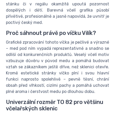
stánku či v regálu okamžitě upoutá pozornost
dospělých i dětí. Barevná včelí grafika působí
přívětivě, profesionálně a jasně napovídá, že uvnitř je
poctivý český med.
Proč sáhnout právě po víčku Vilík?
Grafické zpracování tohoto víčka je pečlivé a výrazné
– med pod ním vypadá reprezentativně a snadno se
odliší od konkurenčních produktů. Veselý včelí motiv
vzbuzuje důvěru v původ medu a pomáhá budovat
vztah se zákazníkem ještě dříve, než sklenici otevře.
Kromě estetické stránky víčko plní i svou hlavní
funkci naprosto spolehlivě – pevně těsní, chrání
obsah před vlhkostí, cizími pachy a pomáhá uchovat
plné aroma i čerstvost medu po dlouhou dobu.
Univerzální rozměr TO 82 pro většinu
včelařských sklenic