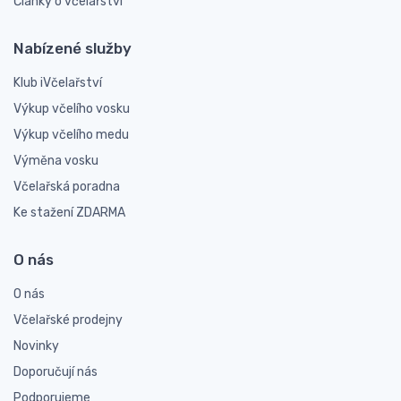
Články o včelařství
Nabízené služby
Klub iVčelařství
Výkup včelího vosku
Výkup včelího medu
Výměna vosku
Včelařská poradna
Ke stažení ZDARMA
O nás
O nás
Včelařské prodejny
Novinky
Doporučují nás
Podporujeme