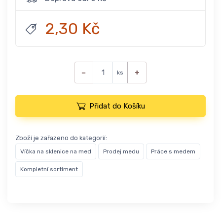
2,30 Kč
−
+
ks
Přidat do Košíku
Zboží je zařazeno do kategorií:
Víčka na sklenice na med
Prodej medu
Práce s medem
Kompletní sortiment