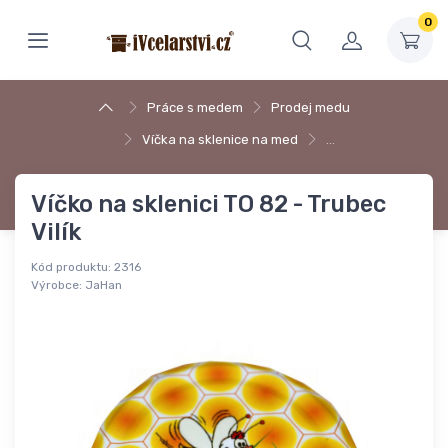
0
Práce s medem
Prodej medu
Víčka na sklenice na med
…
Víčko na sklenici TO 82 - Trubec
Vilík
Kód produktu:
2316
Výrobce:
JaHan