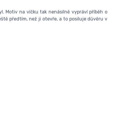
l. Motiv na víčku tak nenásilně vypráví příběh o
ě předtím, než ji otevře, a to posiluje důvěru v