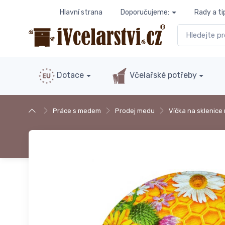
Hlavní strana
Doporučujeme:
Rady a ti
Dotace
Včelařské potřeby
Práce s medem
Prodej medu
Víčka na sklenice