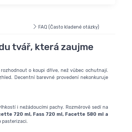
FAQ (Často kladené otázky)
du tvář, která zaujme
e rozhodnout o koupi dříve, než vůbec ochutnají.
vzhled. Decentní barevné provedení nekonkuruje
 vlhkostí i nežádoucími pachy. Rozměrově sedí na
cette 720 ml, Fass 720 ml, Facette 580 ml a
 pasterizaci.