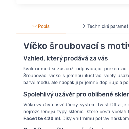
Popis
Technické paramet
Víčko šroubovací s moti
Vzhled, který prodává za vás
Kvalitní med si zaslouží odpovídající prezentac
Šroubovací víčko s jemnou ilustrací včely usa
barvě medu, ale naopak ji příjemně doplňuje a p
Spolehlivý uzávěr pro oblíbené skle
Víčko využívá osvědčený systém Twist Off a je n
nejrozšířenější typy sklenic, které čeští včela
Facette 420 ml
. Díky vnitřnímu potravinářskému