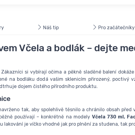
ry
Náš tip
Pro začátečníky
vem Včela a bodlák – dejte me
i. Zákazníci si vybírají očima a pěkně sladěné balení dokáž
zené na bodláku dodá vašim sklenicím přirozený, poctivý 
odtrhuje dojem čistého přírodního produktu.
nice
avrženo tak, aby spolehlivě těsnilo a chránilo obsah před
ři běžně používají – konkrétně na modely
Včela 730 ml, Fa
 lakování je víčko vhodné jak pro plnění za studena, tak pro