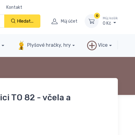
Kontakt
0
Můj košík
Hledat...
Můj účet
0 Kč
y
Plyšové hračky, hry
Více
ici TO 82 - včela a