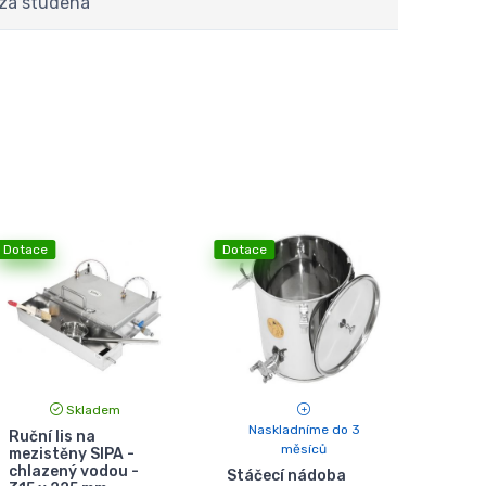
 za studena
Dotace
Dotace
Skladem
Naskladníme do 3
Ruční lis na
měsíců
mezistěny SIPA -
chlazený vodou -
Stáčecí nádoba