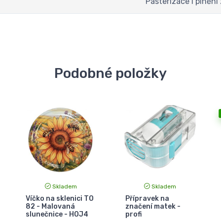
Pasterizace i plnění
Podobné položky
Skladem
Skladem
Víčko na sklenici TO
Přípravek na
82 - Malovaná
značení matek -
slunečnice - HOJ4
profi