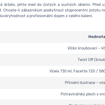
ě drželo, plňte med do čistých a suchých sklenic. Před u
 Chcete-li zákazníkům poskytnout stoprocentní jistotu nep
 důvěryhodnost a profesionální dojem z celého balení.
Hodnot
Víčko šroubovací – Vč
Twist Off (šrou
Včela 730 ml, Facette 720 / 580
Přírodní ilustrace – vč
Potravinářský plech s vn