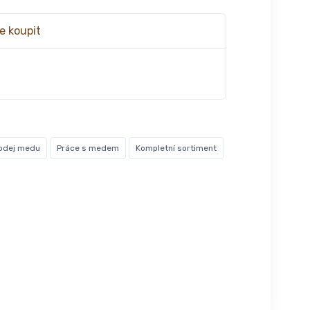
e koupit
odej medu
Práce s medem
Kompletní sortiment