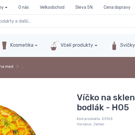
py
O nás
Velkoobchod
Sleva 5%
Cena dopravy
Kosmetika
Včelí produkty
Svíčk
 na med
…
Víčko na sklen
bodlák - HO5
Kód produktu:
23155
Výrobce:
JaHan