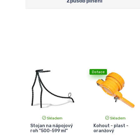
Způsob plnění
Dotace
Skladem
Skladem
Stojan na nápojový
Kohout - plast -
roh "500-599 ml"
oranžový