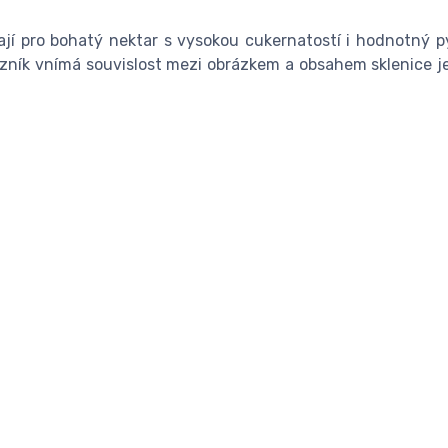
vají pro bohatý nektar s vysokou cukernatostí i hodnotný py
zník vnímá souvislost mezi obrázkem a obsahem sklenice ješt