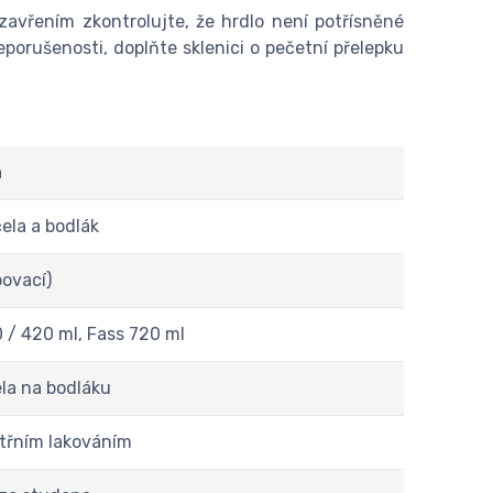
zavřením zkontrolujte, že hrdlo není potřísněné
orušenosti, doplňte sklenici o pečetní přelepku
a
ela a bodlák
bovací)
 / 420 ml, Fass 720 ml
ela na bodláku
itřním lakováním