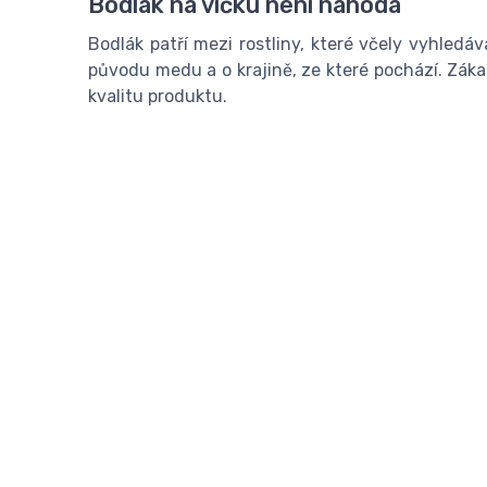
Bodlák na víčku není náhoda
Bodlák patří mezi rostliny, které včely vyhledá
původu medu a o krajině, ze které pochází. Záka
kvalitu produktu.