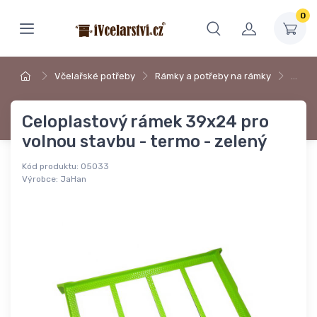
0
Včelařské potřeby
Rámky a potřeby na rámky
…
Celoplastový rámek 39x24 pro
volnou stavbu - termo - zelený
Kód produktu:
05033
Výrobce:
JaHan