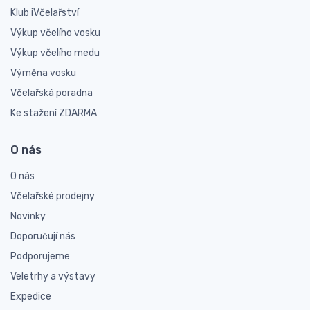
Klub iVčelařství
Výkup včelího vosku
Výkup včelího medu
Výměna vosku
Včelařská poradna
Ke stažení ZDARMA
O nás
O nás
Včelařské prodejny
Novinky
Doporučují nás
Podporujeme
Veletrhy a výstavy
Expedice