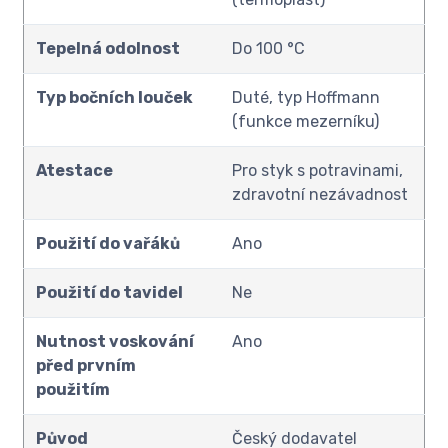
Tepelná odolnost
Do 100 °C
Typ bočních louček
Duté, typ Hoffmann
(funkce mezerníku)
Atestace
Pro styk s potravinami,
zdravotní nezávadnost
Použití do vařáků
Ano
Použití do tavidel
Ne
Nutnost voskování
Ano
před prvním
použitím
Původ
Český dodavatel