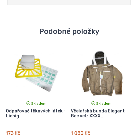
Podobné položky
Skladem
Skladem
Odpařovač těkavých látek -
Včelařská bunda Elegant
Liebig
Bee vel.: XXXXL
M
173 Kč
1 080 Kč