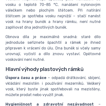
vosku o teplotě 70–85 °C, nanášení nylonovým
válečkem nebo plochým štětcem. Při natírání
štětcem je spotřeba vosku nejnižší – stačí nanést
vosk na hrany buněk a hrany rámku, není nutné
zaplňovat dna jednotlivých buněk.
Obnova díla je maximálně snadná: staré dílo
jednoduše seříznete špachtlí a rámek je ihned
připraven k vrácení do úlu. Dna buněk si včely samy
urovnají, vyčistí a dílo znovu vystaví. Opětovné
voskování není nutné.
Hlavní výhody plastových rámků
Úspora času a práce
– odpadá drátkování, sbíjení,
vkládání mezistěn i používání mezerníků. Veškerý
vosk, který byste jinak spotřebovali na mezistěny,
můžete prodat nebo využít jinak.
Hygieničnost a zdravotní nezávadnost
–