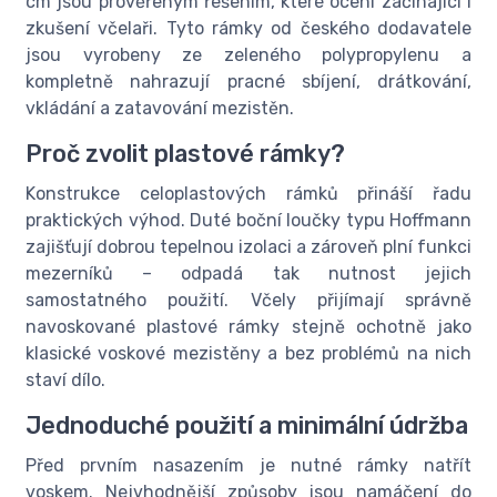
cm jsou prověřeným řešením, které ocení začínající i
zkušení včelaři. Tyto rámky od českého dodavatele
jsou vyrobeny ze zeleného polypropylenu a
kompletně nahrazují pracné sbíjení, drátkování,
vkládání a zatavování mezistěn.
Proč zvolit plastové rámky?
Konstrukce celoplastových rámků přináší řadu
praktických výhod. Duté boční loučky typu Hoffmann
zajišťují dobrou tepelnou izolaci a zároveň plní funkci
mezerníků – odpadá tak nutnost jejich
samostatného použití. Včely přijímají správně
navoskované plastové rámky stejně ochotně jako
klasické voskové mezistěny a bez problémů na nich
staví dílo.
Jednoduché použití a minimální údržba
Před prvním nasazením je nutné rámky natřít
voskem. Nejvhodnější způsoby jsou namáčení do