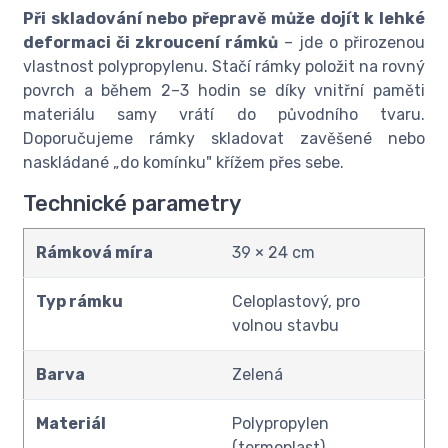
Při skladování nebo přepravě může dojít k lehké
deformaci či zkroucení rámků
– jde o přirozenou
vlastnost polypropylenu. Stačí rámky položit na rovný
povrch a během 2–3 hodin se díky vnitřní paměti
materiálu samy vrátí do původního tvaru.
Doporučujeme rámky skladovat zavěšené nebo
naskládané „do komínku" křížem přes sebe.
Technické parametry
Rámková míra
39 × 24 cm
Typ rámku
Celoplastový, pro
volnou stavbu
Barva
Zelená
Materiál
Polypropylen
(termoplast)