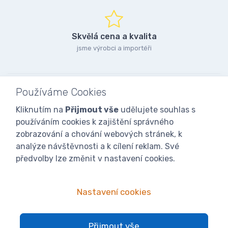
Skvělá cena a kvalita
jsme výrobci a importéři
Používáme Cookies
Kliknutím na
Přijmout vše
udělujete souhlas s
používáním cookies k zajištění správného
zobrazování a chování webových stránek, k
analýze návštěvnosti a k cílení reklam. Své
předvolby lze změnit v nastavení cookies.
Nastavení cookies
© 2025
iVcelarstvi.cz®
Všechna práva vyhrazena.|
Staňte se
Přijmout vše
fanoušky: Včelařské potřeby - www.ivcelarstvi.cz