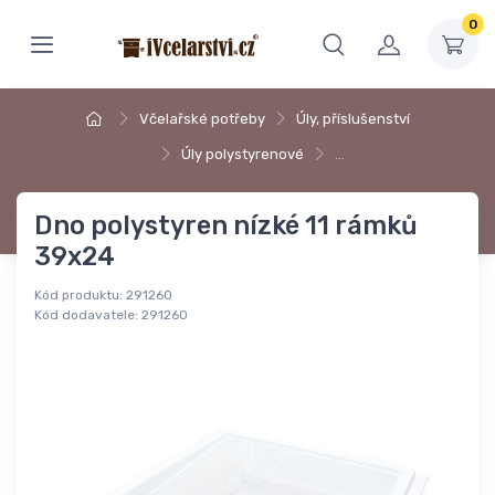
0
Včelařské potřeby
Úly, příslušenství
Úly polystyrenové
…
Dno polystyren nízké 11 rámků
39x24
Kód produktu:
291260
Kód dodavatele:
291260