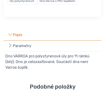
Úly polystyrenové
Dna Varroa s PVC šuplíkem
Popis
Parametry
Dno VARROA pro polystyrenové úly pro 11 rámků
(bílý). Dno je celozasíťované. Součástí dna není
Varroa šuplík.
Podobné položky