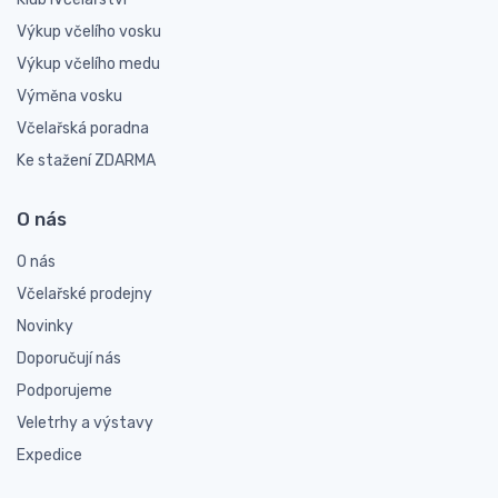
Výkup včelího vosku
Výkup včelího medu
Výměna vosku
Včelařská poradna
Ke stažení ZDARMA
O nás
O nás
Včelařské prodejny
Novinky
Doporučují nás
Podporujeme
Veletrhy a výstavy
Expedice