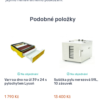
Podobné položky
Na objednání
Na objednání
Varroa dno na úl 39 x 24 s
Sušička pylu nerezová 59L,
pylochytem Lysoň
10 zásuvek
1 790 Kč
13 400 Kč