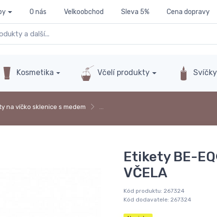
py
O nás
Velkoobchod
Sleva 5%
Cena dopravy
Kosmetika
Včelí produkty
Svíčk
ty na víčko sklenice s medem
…
Etikety BE-EQ
VČELA
Kód produktu:
267324
Kód dodavatele:
267324