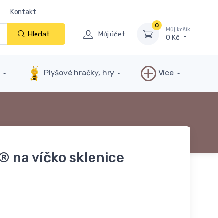
Kontakt
0
Můj košík
Hledat...
Můj účet
0 Kč
y
Plyšové hračky, hry
Více
® na víčko sklenice