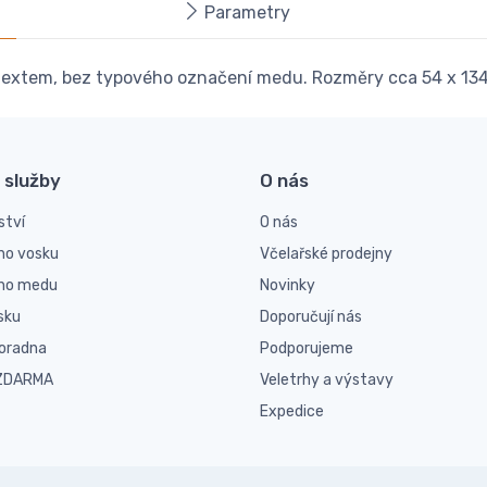
Parametry
ku textem, bez typového označení medu. Rozměry cca 54 x 13
 služby
O nás
ství
O nás
ho vosku
Včelařské prodejny
ího medu
Novinky
sku
Doporučují nás
poradna
Podporujeme
 ZDARMA
Veletrhy a výstavy
Expedice