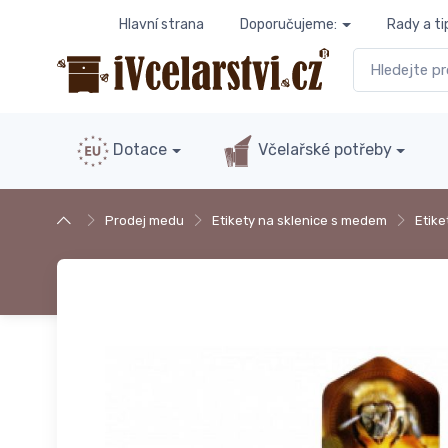
Hlavní strana
Doporučujeme:
Rady a ti
Dotace
Včelařské potřeby
Prodej medu
Etikety na sklenice s medem
Etike