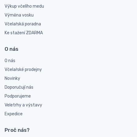
Výkup včelího medu
Výměna vosku
Včelařská poradna
Ke stažení ZDARMA
O nás
O nás
Včelařské prodejny
Novinky
Doporučují nás
Podporujeme
Veletrhy a výstavy
Expedice
Proč nás?