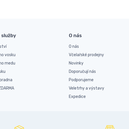
 služby
O nás
ství
O nás
ho vosku
Včelařské prodejny
ího medu
Novinky
sku
Doporučují nás
poradna
Podporujeme
 ZDARMA
Veletrhy a výstavy
Expedice