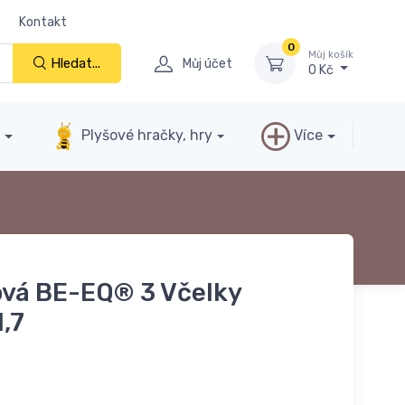
Kontakt
0
Můj košík
Hledat...
Můj účet
0 Kč
y
Plyšové hračky, hry
Více
ová BE-EQ® 3 Včelky
1,7