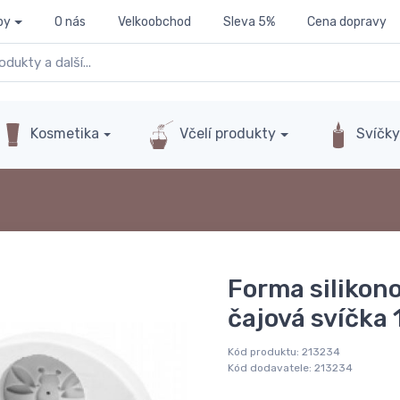
py
O nás
Velkoobchod
Sleva 5%
Cena dopravy
Kosmetika
Včelí produkty
Svíčk
Forma silikon
čajová svíčka 
Kód produktu:
213234
Kód dodavatele:
213234