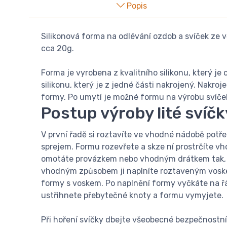
Popis
Silikonová forma na odlévání ozdob a svíček ze v
cca 20g.
Forma je vyrobena z kvalitního silikonu, který j
silikonu, který je z jedné části nakrojený. Nakro
formy. Po umytí je možné formu na výrobu svíče
Postup výroby lité svíčk
V první řadě si roztavíte ve vhodné nádobě potře
sprejem. Formu rozevřete a skze ní prostrčíte v
omotáte provázkem nebo vhodným drátkem tak, a
vhodným způsobem ji naplníte roztaveným voskem.
formy s voskem. Po naplnění formy vyčkáte na řá
ustřihnete přebytečné knoty a formu vymyjete.
Při hoření svíčky dbejte všeobecné bezpečnostní