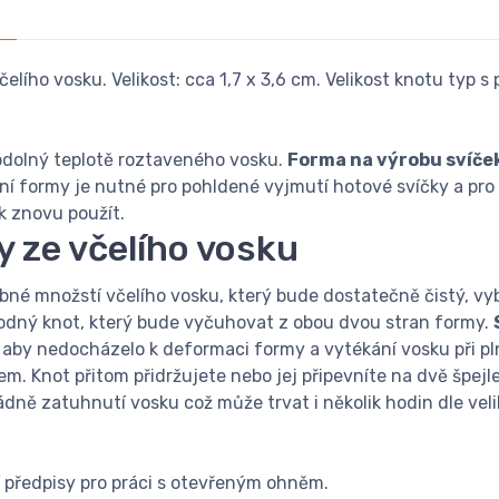
čelího vosku. Velikost: cca 1,7 x 3,6 cm. Velikost knotu typ
e odolný teplotě roztaveného vosku.
Forma na výrobu svíček
jení formy je nutné pro pohldené vyjmutí hotové svíčky a pro
k znovu použít.
y ze včelího vosku
bné množstí včelího vosku, který bude dostatečně čistý, vyba
hodný knot, který bude vyčuhovat z obou dvou stran formy.
by nedocházelo k deformaci formy a vytékání vosku při pl
 Knot přitom přidržujete nebo jej připevníte na dvě špejle
dně zatuhnutí vosku což může trvat i několik hodin dle veli
 předpisy pro práci s otevřeným ohněm.