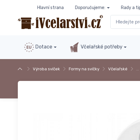
Hlavní strana
Doporučujeme:
Rady a ti
Dotace
Včelařské potřeby
Výroba svíček
Formy na svíčky
Včelařské
…