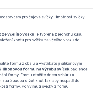
 s podstavcem pro čajové svíčky. Hmotnost svíčky
 ze včelího vosku
je tvořena z jednohu kusu
 vložení knotu pro svíčku ze včelího vosku do
líte formu z obalu a vystříkáte ji silikonovým
Silikonovou formu na výrobu svíček
pak lehce
nění formy. Formu otočíte dnem vzhůru a
, které budou držet knot tak, aby nespadl do
kosti formy. Po vyjmutí svíčky z formu