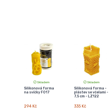
Skladem
Skladem
Silikonová forma
Silikonová forma -
na svíčky F017
plástev se včelami -
7,5 cm - LZ122
294 Kč
335 Kč