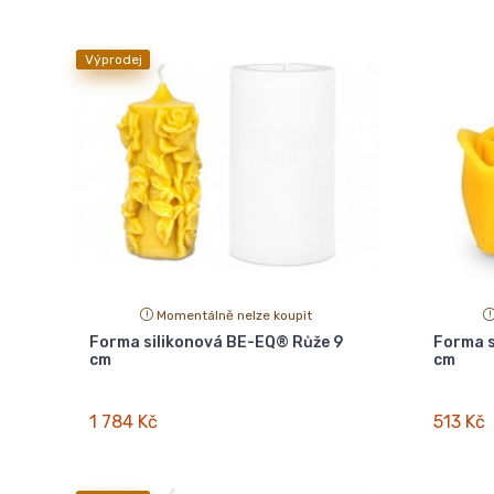
Výprodej
Momentálně nelze koupit
Forma silikonová BE-EQ® Růže 9
Forma s
cm
cm
1 784 Kč
513 Kč