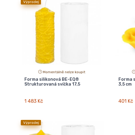
Výprodej
Momentálně nelze koupit
Forma silikonová BE-EQ®
Forma s
Strukturovaná svíčka 17,5
3,5 cm
1 483 Kč
401 Kč
Výprodej