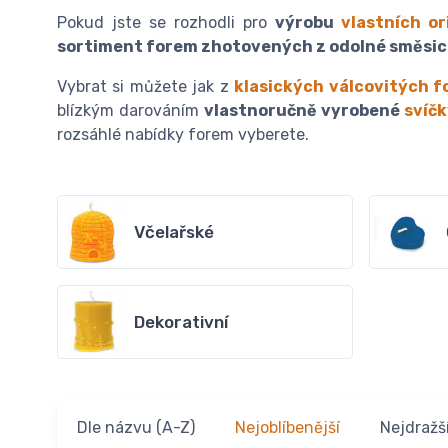
Pokud jste se rozhodli pro
výrobu
vlastních or
sortiment forem zhotovených z odolné směsice
Vybrat si můžete jak z
klasických válcovitých 
blízkým darováním
vlastnoručně vyrobené
svíč
rozsáhlé nabídky forem vyberete.
Včelařské
Dekorativní
Dle názvu (A-Z)
Nejoblíbenější
Nejdražš