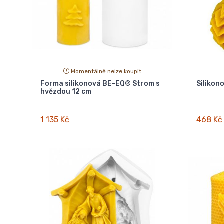
Momentálně nelze koupit
Forma silikonová BE-EQ® Strom s
Silikon
hvězdou 12 cm
1 135 Kč
468 Kč