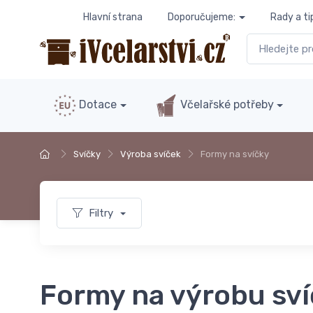
Hlavní strana
Doporučujeme:
Rady a ti
Dotace
Včelařské potřeby
Svíčky
Výroba svíček
Formy na svíčky
Filtry
Formy na výrobu sv