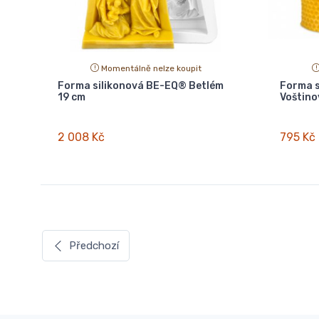
Momentálně nelze koupit
Forma silikonová BE-EQ® Betlém
Forma s
19 cm
Voštino
2 008 Kč
795 Kč
Předchozí