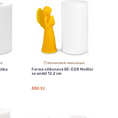
it
Momentálně nelze koupit
iška
Forma silikonová BE-EQ® Modlící
se anděl 12,2 cm
886 Kč