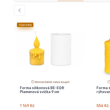
Výprodej
Momentálně nelze koupit
Forma silikonová BE-EQ®
Forma s
Plamenová svíčka 9 cm
rýhovan
1 169 Kč
556 Kč