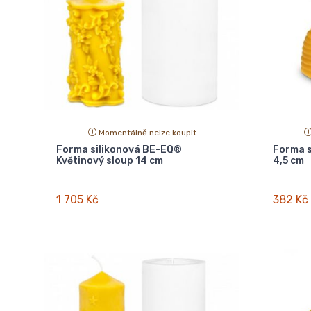
Momentálně nelze koupit
Forma silikonová BE-EQ®
Forma s
Květinový sloup 14 cm
4,5 cm
1 705 Kč
382 Kč