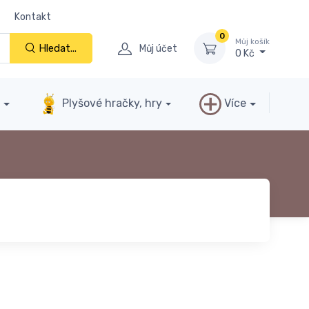
Kontakt
0
Můj košík
Hledat...
Můj účet
0 Kč
y
Plyšové hračky, hry
Více