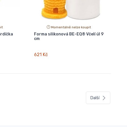
it
Momentálně nelze koupit
rdíčka
Forma silikonová BE-EQ® Včelí úl 9
cm
621 Kč
Další