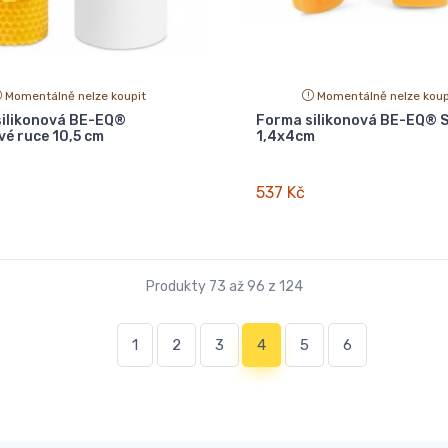
Momentálně nelze koupit
Momentálně nelze koup
ilikonová BE-EQ®
Forma silikonová BE-EQ® S
vé ruce 10,5 cm
1,4x4cm
537 Kč
Produkty 73 až 96 z 124
(current)
1
2
3
4
5
6