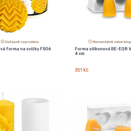
Dočasně vyprodáno
Momentálně nelze koup
ová forma na svíčky FS06
Forma silikonová BE-EQ® Vč
4 cm
351 Kč