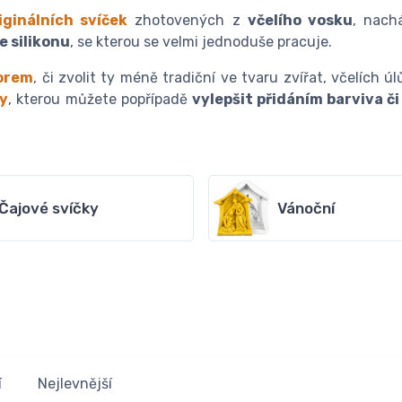
iginálních svíček
zhotovených z
včelího vosku
, nach
 silikonu
, se kterou se velmi jednoduše pracuje.
forem
, či zvolit ty méně tradiční ve tvaru zvířat, včelích 
ky
, kterou můžete popřípadě
vylepšit přidáním barviva č
Čajové svíčky
Vánoční
í
Nejlevnější