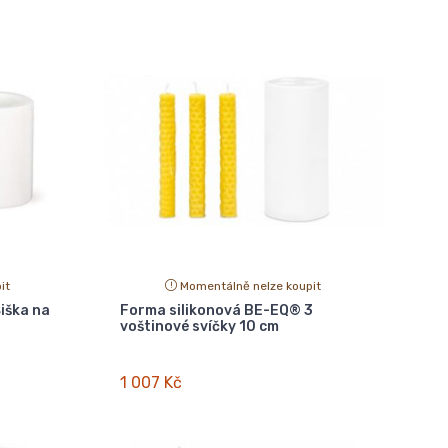
it
Momentálně nelze koupit
iška na
Forma silikonová BE-EQ® 3
voštinové svíčky 10 cm
1 007 Kč