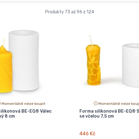
Produkty 73 až 96 z 124
Momentálně nelze koupit
Momentálně nelze koup
ilikonová BE-EQ® Válec
Forma silikonová BE-EQ® S
ý 8 cm
se včelou 7,5 cm
446 Kč