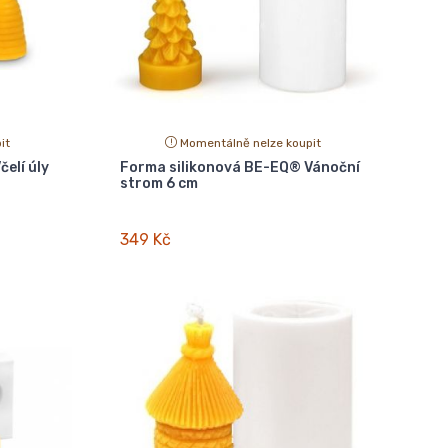
it
Momentálně nelze koupit
elí úly
Forma silikonová BE-EQ® Vánoční
strom 6 cm
349 Kč