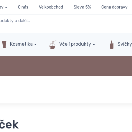
py
O nás
Velkoobchod
Sleva 5%
Cena dopravy
Kosmetika
Včelí produkty
Svíčk
íček