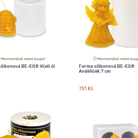
Momentálně nelze koupit
Momentálně nelze koup
ilikonová BE-EQ® Včelí úl
Forma silikonová BE-EQ®
Andělíček 7 cm
751 Kč