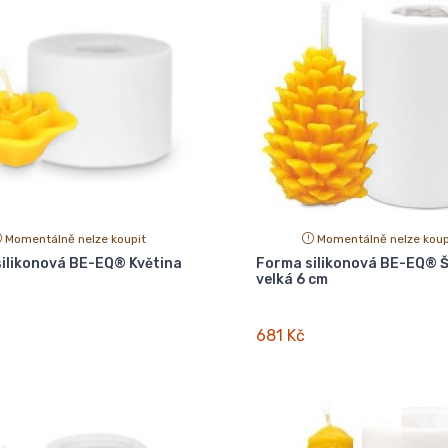
Momentálně nelze koupit
Momentálně nelze koup
ilikonová BE-EQ® Květina
Forma silikonová BE-EQ® Š
velká 6 cm
681 Kč