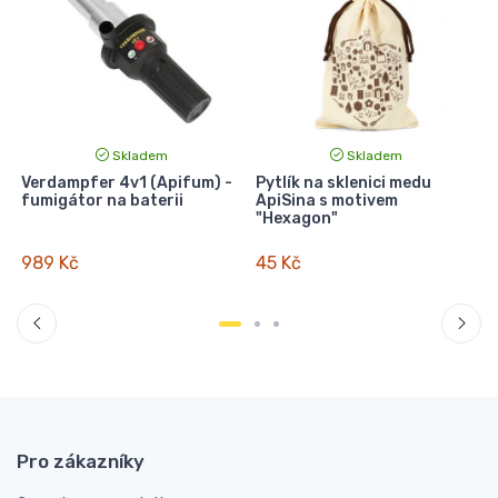
Skladem
Skladem
Verdampfer 4v1 (Apifum) -
Pytlík na sklenici medu
fumigátor na baterii
ApiSina s motivem
-
"Hexagon"
989 Kč
45 Kč
Pro zákazníky