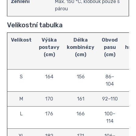
Žehlení
Max. 150 °C, klobouk pouze s
párou
Velikostní tabulka
Velikost
Výška
Délka
Obvod
Ob
postavy
kombinézy
pasu
hru
(cm)
(cm)
(cm)
(
S
164
156
86–
1
104
M
170
161
92–110
1
L
176
166
100–
1
114
XL
182
171
106–
1