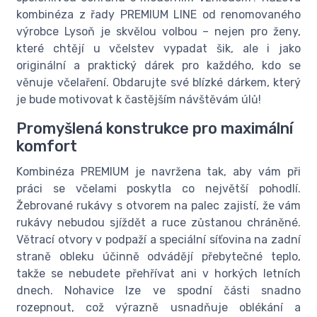
kombinéza z řady PREMIUM LINE od renomovaného
výrobce Lysoň je skvělou volbou – nejen pro ženy,
které chtějí u včelstev vypadat šik, ale i jako
originální a praktický dárek pro každého, kdo se
věnuje včelaření. Obdarujte své blízké dárkem, který
je bude motivovat k častějším návštěvám úlů!
Promyšlená konstrukce pro maximální
komfort
Kombinéza PREMIUM je navržena tak, aby vám při
práci se včelami poskytla co největší pohodlí.
Žebrované rukávy s otvorem na palec zajistí, že vám
rukávy nebudou sjíždět a ruce zůstanou chráněné.
Větrací otvory v podpaží a speciální síťovina na zadní
straně obleku účinně odvádějí přebytečné teplo,
takže se nebudete přehřívat ani v horkých letních
dnech. Nohavice lze ve spodní části snadno
rozepnout, což výrazně usnadňuje oblékání a