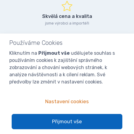
Skvělá cena a kvalita
jsme výrobci a importéři
Používáme Cookies
Kliknutím na
Přijmout vše
udělujete souhlas s
používáním cookies k zajištění správného
zobrazování a chování webových stránek, k
analýze návštěvnosti a k cílení reklam. Své
předvolby lze změnit v nastavení cookies.
Nastavení cookies
Přijmout vše
© 2025
iVcelarstvi.cz®
Všechna práva vyhrazena.|
Staňte se
fanoušky: Včelařské potřeby - www.ivcelarstvi.cz