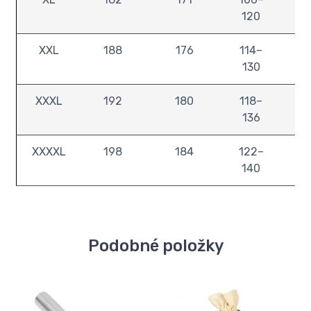
120
XXL
188
176
114–
1
130
XXXL
192
180
118–
1
136
XXXXL
198
184
122–
1
140
Podobné položky