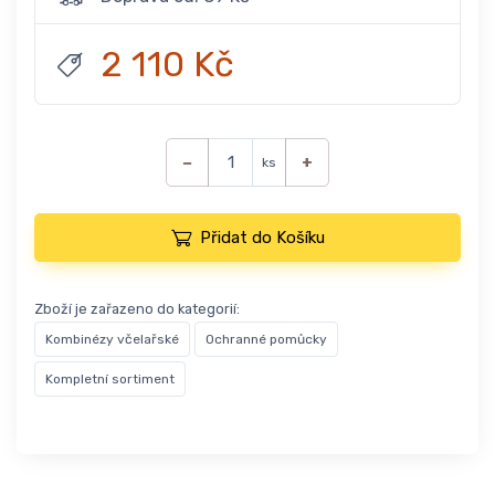
2 110 Kč
−
+
ks
Přidat do Košíku
Zboží je zařazeno do kategorií:
Kombinézy včelařské
Ochranné pomůcky
Kompletní sortiment