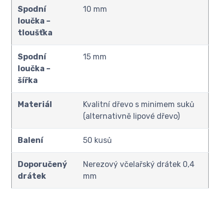
Spodní
10 mm
loučka –
tloušťka
Spodní
15 mm
loučka –
šířka
Materiál
Kvalitní dřevo s minimem suků
(alternativně lipové dřevo)
Balení
50 kusů
Doporučený
Nerezový včelařský drátek 0,4
drátek
mm