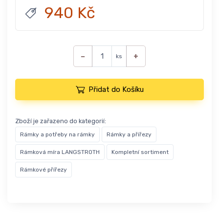
940 Kč
−
+
ks
Přidat do Košíku
Zboží je zařazeno do kategorií:
Rámky a potřeby na rámky
Rámky a přířezy
Rámková míra LANGSTROTH
Kompletní sortiment
Rámkové přířezy