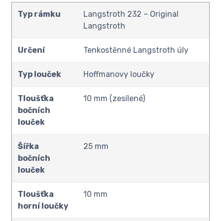
Typ rámku
Langstroth 232 – Original
Langstroth
Určení
Tenkostěnné Langstroth úly
Typ louček
Hoffmanovy loučky
Tloušťka
10 mm (zesílené)
bočních
louček
Šířka
25 mm
bočních
louček
Tloušťka
10 mm
horní loučky