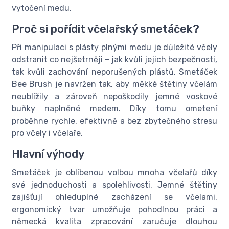
vytočení medu.
Proč si pořídit včelařský smetáček?
Při manipulaci s plásty plnými medu je důležité včely
odstranit co nejšetrněji – jak kvůli jejich bezpečnosti,
tak kvůli zachování neporušených plástů. Smetáček
Bee Brush je navržen tak, aby měkké štětiny včelám
neublížily a zároveň nepoškodily jemné voskové
buňky naplněné medem. Díky tomu ometení
proběhne rychle, efektivně a bez zbytečného stresu
pro včely i včelaře.
Hlavní výhody
Smetáček je oblíbenou volbou mnoha včelařů díky
své jednoduchosti a spolehlivosti. Jemné štětiny
zajišťují ohleduplné zacházení se včelami,
ergonomický tvar umožňuje pohodlnou práci a
německá kvalita zpracování zaručuje dlouhou