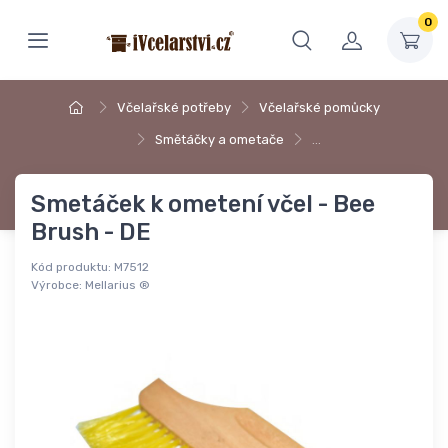
0
Včelařské potřeby
Včelařské pomůcky
Smětáčky a ometače
…
Smetáček k ometení včel - Bee
Brush - DE
Kód produktu:
M7512
Výrobce:
Mellarius ®