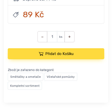
89 Kč
−
+
ks
Přidat do Košíku
Zboží je zařazeno do kategorií:
Smětáčky a ometače
Včelařské pomůcky
Kompletní sortiment