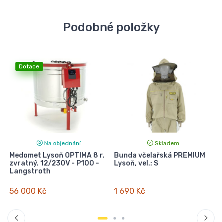
Podobné položky
Dotace
Na objednání
Skladem
Medomet Lysoň OPTIMA 8 r.
Bunda včelařská PREMIUM
zvratný. 12/230V - P100 -
Lysoň, vel.: S
k
Langstroth
56 000 Kč
1 690 Kč