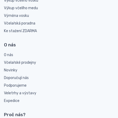
Výkup včelího vosku
Výkup včelího medu
Výměna vosku
Včelařská poradna
Ke stažení ZDARMA
O nás
O nás
Včelařské prodejny
Novinky
Doporučují nás
Podporujeme
Veletrhy a výstavy
Expedice
Proč nás?