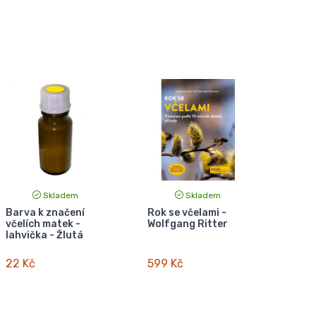
Skladem
Skladem
Barva k značení
Rok se včelami -
včelích matek -
Wolfgang Ritter
lahvička - Žlutá
22 Kč
599 Kč