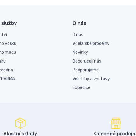
 služby
O nás
ství
O nás
ho vosku
Včelařské prodejny
ího medu
Novinky
sku
Doporučují nás
poradna
Podporujeme
 ZDARMA
Veletrhy a výstavy
Expedice
Vlastní sklady
Kamenná prodejn