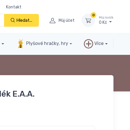
Kontakt
0
Můj košík
Hledat...
Můj účet
0 Kč
y
Plyšové hračky, hry
Více
ék E.A.A.