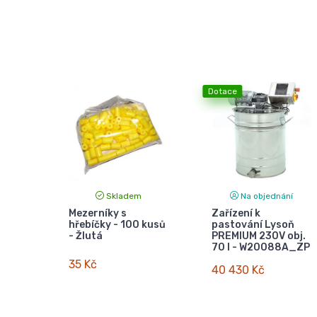
Dotace
Skladem
Na objednání
Mezerníky s
Zařízení k
hřebíčky - 100 kusů
pastování Lysoň
- Žlutá
PREMIUM 230V obj.
70 l - W20088A_ZP
35 Kč
40 430 Kč