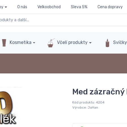
py
O nás
Velkoobchod
Sleva 5%
Cena dopravy
Kosmetika
Včelí produkty
Svíčk
Med zázračný l
Kód produktu:
4204
Výrobce:
JaHan