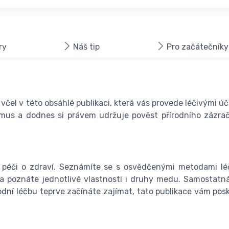
ry
Náš tip
Pro začátečníky
 včel v této obsáhlé publikaci, která vás provede léčivými 
smus a dodnes si právem udržuje pověst přírodního zázrač
v péči o zdraví. Seznámíte se s osvědčenými metodami lé
 a poznáte jednotlivé vlastnosti i druhy medu. Samostatná
írodní léčbu teprve začínáte zajímat, tato publikace vám p