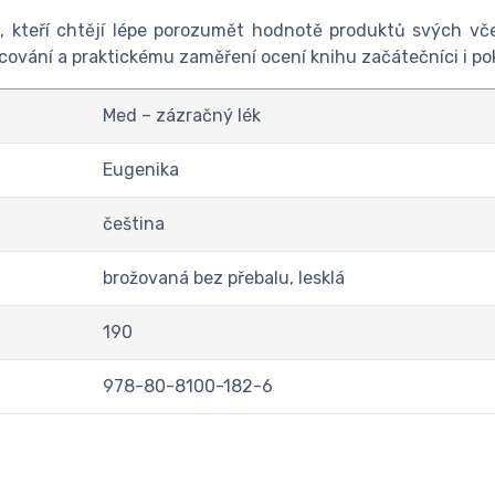
e, kteří chtějí lépe porozumět hodnotě produktů svých včel
vání a praktickému zaměření ocení knihu začátečníci i pokro
Med – zázračný lék
Eugenika
čeština
brožovaná bez přebalu, lesklá
190
978-80-8100-182-6