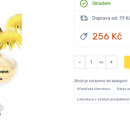
Skladem
Doprava od: 79 K
256 Kč
−
+
ks
Zboží je zařazeno do kategorií:
Včelařská literatura
Dárky p
Literatura o včelích produktech