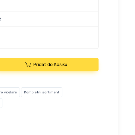
č
Přidat do Košíku
ro včelaře
Kompletní sortiment