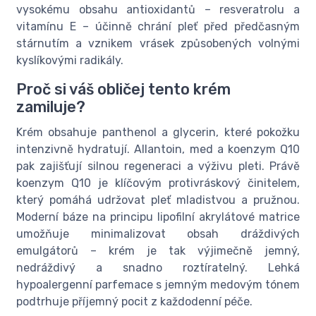
vysokému obsahu antioxidantů – resveratrolu a
vitamínu E – účinně chrání pleť před předčasným
stárnutím a vznikem vrásek způsobených volnými
kyslíkovými radikály.
Proč si váš obličej tento krém
zamiluje?
Krém obsahuje panthenol a glycerin, které pokožku
intenzivně hydratují. Allantoin, med a koenzym Q10
pak zajišťují silnou regeneraci a výživu pleti. Právě
koenzym Q10 je klíčovým protivráskový činitelem,
který pomáhá udržovat pleť mladistvou a pružnou.
Moderní báze na principu lipofilní akrylátové matrice
umožňuje minimalizovat obsah dráždivých
emulgátorů – krém je tak výjimečně jemný,
nedráždivý a snadno roztíratelný. Lehká
hypoalergenní parfemace s jemným medovým tónem
podtrhuje příjemný pocit z každodenní péče.