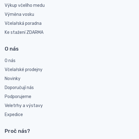
Výkup včelího medu
Výměna vosku
Včelařská poradna
Ke stažení ZDARMA
O nás
O nás
Včelařské prodejny
Novinky
Doporučují nás
Podporujeme
Veletrhy a výstavy
Expedice
Proč nás?