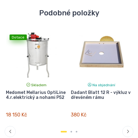
Podobné položky
Dotace
Skladem
Na objednání
Medomet Mellarius OptiLine
Dadant Blatt 12 R - výkluz v
V
4.r.elektrický a nohami P52
dřevěném rámu
(
18 150 Kč
380 Kč