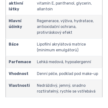
aktivní
vitamín E, panthenol, glycerin,
látky
allantoin
Hlavní
Regenerace, výživa, hydratace,
účinky
antioxidační ochrana,
protivráskový efekt
Báze
Lipofilní akrylátová matrice
(minimum emulgátorů)
Parfemace
Lehká medová, hypoalergenní
Vhodnost
Denní péče, podklad pod make-up
Vlastnosti
Nedráždivý, jemný, snadno
roztíratelný, rychle se vstřebává