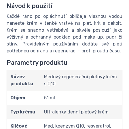
Návod k použití
Každé ráno po opláchnutí obličeje vlažnou vodou
naneste krém v tenké vrstvě na pleť, krk a dekolt.
Krém se snadno vstřebává a skvěle poslouží jako
výživný a ochranný podklad pod make-up, pudr či
stíny. Pravidelným používáním dodáte své pleti
potřebnou ochranu a regeneraci – proti proudu času.
Parametry produktu
Název
Medový regenerační pleťový krém
produktu
s Q10
Objem
51 ml
Typ krému
Ultralehký denní pleťový krém
Klíčové
Med, koenzym Q10, resveratrol,