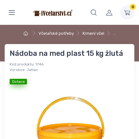
0
Včelařské potřeby
Krmení včel
…
Nádoba na med plast 15 kg žlutá
Kód produktu:
1746
Výrobce:
JaHan
Dotace