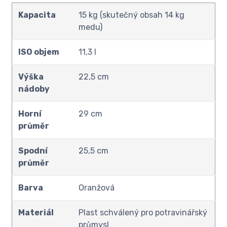
Kapacita
15 kg (skutečný obsah 14 kg
medu)
ISO objem
11,3 l
Výška
22,5 cm
nádoby
Horní
29 cm
průměr
Spodní
25,5 cm
průměr
Barva
Oranžová
Materiál
Plast schválený pro potravinářský
průmysl