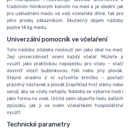
tradičním hliníkovým konvím na med a je ideální jak
pro uskladnění medu ve vaší včelařské dílně, tak pro
jeho prodej zákazníkům. Skutečný objem nádoby
pojme 14 kg medu.
Univerzální pomocník ve včelaření
Tato nádoba zdaleka neslouží jen jako obal na med.
Její univerzálnost ocení každý včelař. Můžete ji
využít jako praktickou napaječku pro včely – stačí
dovnitř vložit bublinkovou fólii nebo jiný plovák.
Stejně snadno z ní vytvoříte krmítko – postačí
prázdný nástavek a plovák (například hrst slámy nebo
sena), aby se včely netopily. Nádoba se výborně hodí i
jako forma na vosk. Určitě sami objevíte řadu dalších
způsobů, jak ji ve svém včelařském hospodářství
využít.
Technické parametry