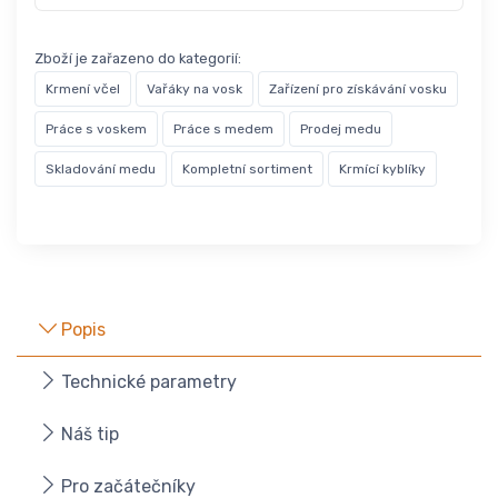
Zboží je zařazeno do kategorií:
Krmení včel
Vařáky na vosk
Zařízení pro získávání vosku
Práce s voskem
Práce s medem
Prodej medu
Skladování medu
Kompletní sortiment
Krmící kyblíky
Popis
Technické parametry
Náš tip
Pro začátečníky