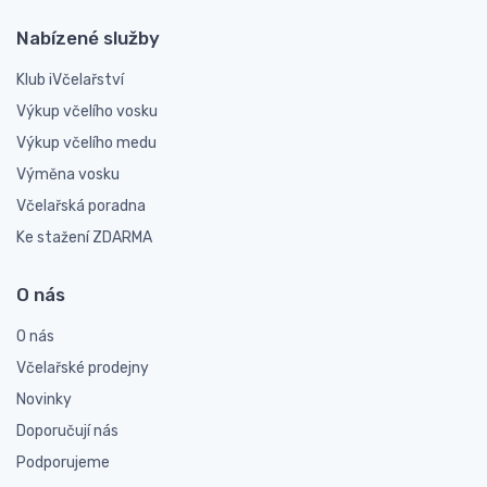
Nabízené služby
Klub iVčelařství
Výkup včelího vosku
Výkup včelího medu
Výměna vosku
Včelařská poradna
Ke stažení ZDARMA
O nás
O nás
Včelařské prodejny
Novinky
Doporučují nás
Podporujeme