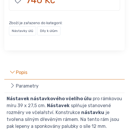
740 Kč
Zboží je zařazeno do kategorií:
Nástavky úlů
Díly k úlům
Popis
Parametry
Nástavek nástavkového včelího úlu
pro rámkovou
míru 39 x 27,5 cm.
Nástavek
splňuje stanovené
rozměry ve včelařství. Konstrukce
nástavku
je
tvořena silným dřevěným rámem. Na tento rám jsou
pak lepeny a sponkovány palubky o síle 12 mm.