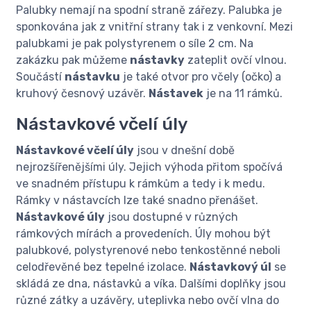
Palubky nemají na spodní straně zářezy. Palubka je
sponkována jak z vnitřní strany tak i z venkovní. Mezi
palubkami je pak polystyrenem o síle 2 cm. Na
zakázku pak můžeme
nástavky
zateplit ovčí vlnou.
Součástí
nástavku
je také otvor pro včely (očko) a
kruhový česnový uzávěr.
Nástavek
je na 11 rámků.
Nástavkové včelí úly
Nástavkové včelí úly
jsou v dnešní době
nejrozšířenějšími úly. Jejich výhoda přitom spočívá
ve snadném přístupu k rámkům a tedy i k medu.
Rámky v nástavcích lze také snadno přenášet.
Nástavkové úly
jsou dostupné v různých
rámkových mírách a provedeních. Úly mohou být
palubkové, polystyrenové nebo tenkostěnné neboli
celodřevěné bez tepelné izolace.
Nástavkový úl
se
skládá ze dna, nástavků a víka. Dalšími doplňky jsou
různé zátky a uzávěry, uteplivka nebo ovčí vlna do