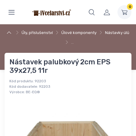
0
Úly, příslušenství
Úlové komponenty
Nástavky úlů
…
Nástavek palubkový 2cm EPS
39x27,5 11r
Kód produktu:
92203
Kód dodavatele:
92203
Výrobce:
BE-EQ®