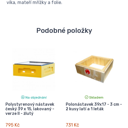
víka, mateří mřížky a folie.
Podobné položky
Na objednání
Skladem
Polystyrenový nástavek
Polonástavek 39x17 - 3 cm -
ní
český 39 x 15, lakovaný -
2 kusy latí a 1 leták
verze II - žlutý
795 Kč
731 Kč