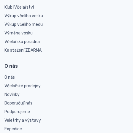
Klub iVčelařství
Výkup včelího vosku
Výkup včelího medu
Výměna vosku
Včelařská poradna
Ke stažení ZDARMA
O nás
O nás
Včelařské prodejny
Novinky
Doporučují nás
Podporujeme
Veletrhy a výstavy
Expedice