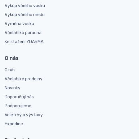
Výkup včelího vosku
Výkup včelího medu
Výměna vosku
Včelařská poradna
Ke stažení ZDARMA
O nás
O nás
Včelařské prodejny
Novinky
Doporučují nás
Podporujeme
Veletrhy a výstavy
Expedice