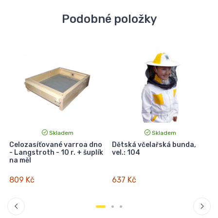
Podobné položky
Skladem
Skladem
Celozasíťované varroa dno
Dětská včelařská bunda,
- Langstroth - 10 r. + šuplík
vel.: 104
na měl
809 Kč
637 Kč