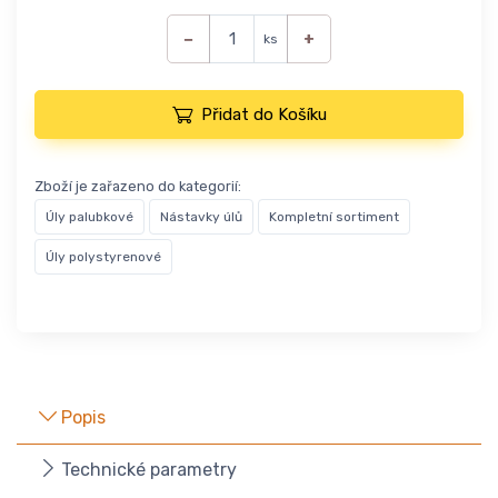
−
+
ks
Přidat do Košíku
Zboží je zařazeno do kategorií:
Úly palubkové
Nástavky úlů
Kompletní sortiment
Úly polystyrenové
Popis
Technické parametry