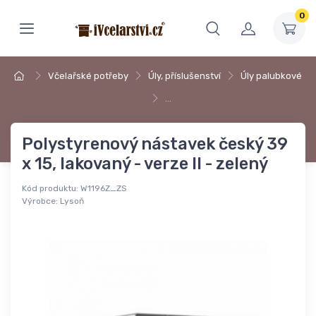
0
Včelařské potřeby
Úly, příslušenství
Úly palubkové
…
Polystyrenový nástavek český 39
x 15, lakovaný - verze II - zelený
Kód produktu:
W1196Z_ZS
Výrobce:
Lysoň