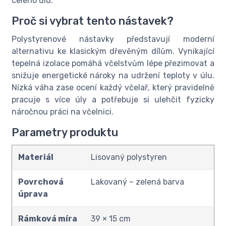
celého úlu.
Proč si vybrat tento nástavek?
Polystyrenové nástavky představují moderní
alternativu ke klasickým dřevěným dílům. Vynikající
tepelná izolace pomáhá včelstvům lépe přezimovat a
snižuje energetické nároky na udržení teploty v úlu.
Nízká váha zase ocení každý včelař, který pravidelně
pracuje s více úly a potřebuje si ulehčit fyzicky
náročnou práci na včelnici.
Parametry produktu
Materiál
Lisovaný polystyren
Povrchová
Lakovaný – zelená barva
úprava
Rámková míra
39 × 15 cm