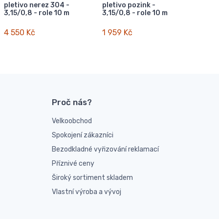
pletivo nerez 304 -
pletivo pozink -
3,15/0,8 - role 10 m
3,15/0,8 - role 10 m
4 550 Kč
1 959 Kč
Proč nás?
Velkoobchod
Spokojení zákazníci
Bezodkladné vyřizování reklamací
Příznivé ceny
Široký sortiment skladem
Vlastní výroba a vývoj