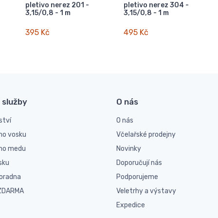
pletivo nerez 201 -
pletivo nerez 304 -
3,15/0,8 - 1 m
3,15/0,8 - 1 m
395 Kč
495 Kč
 služby
O nás
ství
O nás
ho vosku
Včelařské prodejny
ího medu
Novinky
sku
Doporučují nás
poradna
Podporujeme
 ZDARMA
Veletrhy a výstavy
Expedice