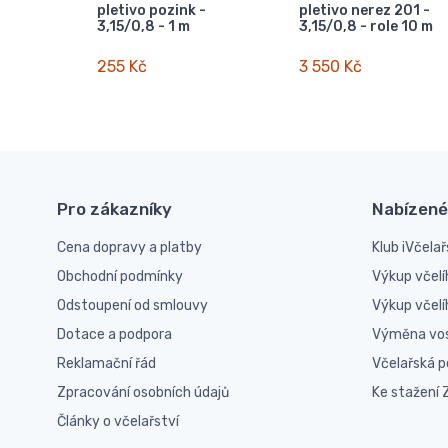
pletivo pozink -
pletivo nerez 201 -
3,15/0,8 - 1 m
3,15/0,8 - role 10 m
255 Kč
3 550 Kč
Pro zákazníky
Nabízené
Cena dopravy a platby
Klub iVčelař
Obchodní podmínky
Výkup včelí
Odstoupení od smlouvy
Výkup včel
Dotace a podpora
Výměna vo
Reklamační řád
Včelařská 
Zpracování osobních údajů
Ke stažení
Články o včelařství