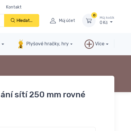
Kontakt
0
Můj košík
Hledat...
Můj účet
0 Kč
y
Plyšové hračky, hry
Více
hání sítí 250 mm rovné