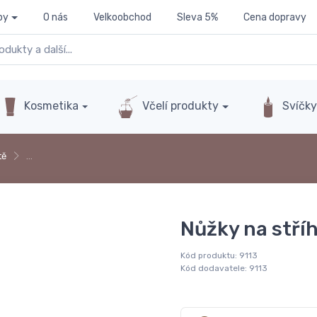
py
O nás
Velkoobchod
Sleva 5%
Cena dopravy
Kosmetika
Včelí produkty
Svíčk
tě
…
Nůžky na stří
Kód produktu:
9113
Kód dodavatele:
9113