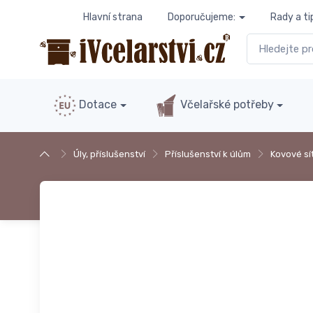
Hlavní strana
Doporučujeme:
Rady a ti
Dotace
Včelařské potřeby
Úly, příslušenství
Příslušenství k úlům
Kovové sí