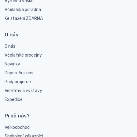
Výměna vosku
Včelařská poradna
Ke stažení ZDARMA
O nás
O nás
Včelařské prodejny
Novinky
Doporučují nás
Podporujeme
Veletrhy a výstavy
Expedice
Proč nás?
Velkoobchod
Spokojení zákazníci