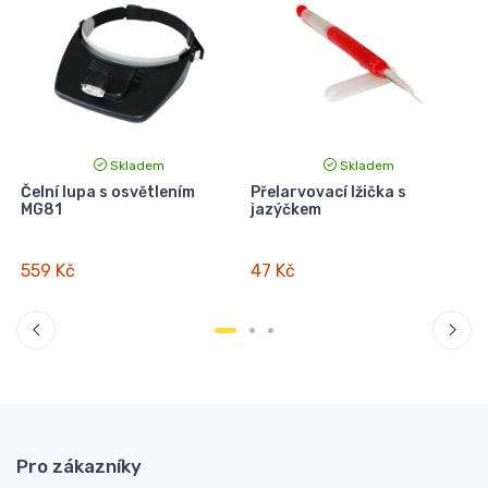
Skladem
Skladem
Čelní lupa s osvětlením
Přelarvovací lžička s
P
MG81
jazýčkem
559 Kč
47 Kč
Pro zákazníky