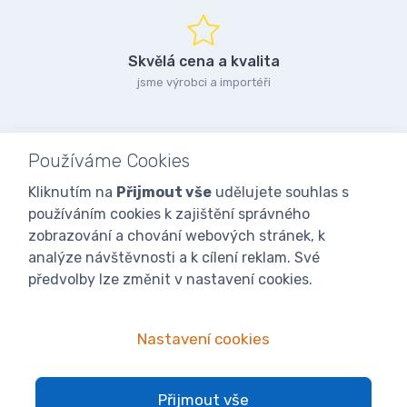
Skvělá cena a kvalita
jsme výrobci a importéři
Používáme Cookies
Kliknutím na
Přijmout vše
udělujete souhlas s
používáním cookies k zajištění správného
zobrazování a chování webových stránek, k
analýze návštěvnosti a k cílení reklam. Své
předvolby lze změnit v nastavení cookies.
Nastavení cookies
© 2025
iVcelarstvi.cz®
Všechna práva vyhrazena.|
Staňte se
Přijmout vše
fanoušky: Včelařské potřeby - www.ivcelarstvi.cz