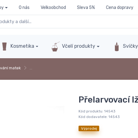
py
O nás
Velkoobchod
Sleva 5%
Cena dopravy
Kosmetika
Včelí produkty
Svíčk
ování matek
…
Přelarvovací l
Kód produktu:
14543
Kód dodavatele:
14543
Výprodej