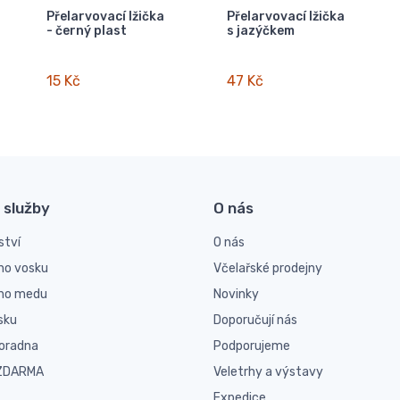
Přelarvovací lžička
Přelarvovací lžička
- černý plast
s jazýčkem
15 Kč
47 Kč
 služby
O nás
ství
O nás
ho vosku
Včelařské prodejny
ího medu
Novinky
sku
Doporučují nás
poradna
Podporujeme
 ZDARMA
Veletrhy a výstavy
Expedice