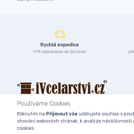
Rychlá expedice
97% objednávek do 24 hodin
př
Používáme Cookies
Kliknutím na
Přijmout vše
udělujete souhlas s použ
chování webových stránek, k analýze návštěvnosti a 
© 2025
iVcelarstvi.cz®
Všechna práva vyhrazena.|
Staňte se fan
cookies.