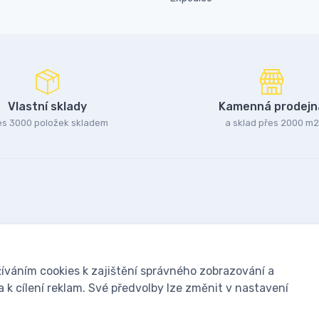
Vlastní sklady
Kamenná prodejn
es 3000 položek skladem
a sklad přes 2000 m2
íváním cookies k zajištění správného zobrazování a
k cílení reklam. Své předvolby lze změnit v nastavení
oušky: Včelařské potřeby - www.ivcelarstvi.cz