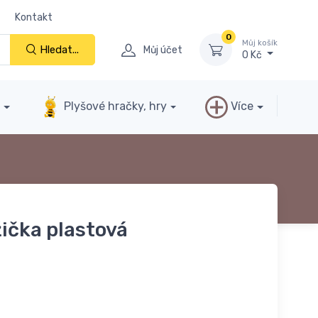
Kontakt
0
Můj košík
Hledat...
Můj účet
0 Kč
y
Plyšové hračky, hry
Více
žička plastová