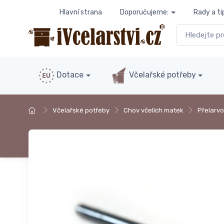
Hlavní strana
Doporučujeme:
Rady a ti
Dotace
Včelařské potřeby
Včelařské potřeby
Chov včelích matek
Přelarv