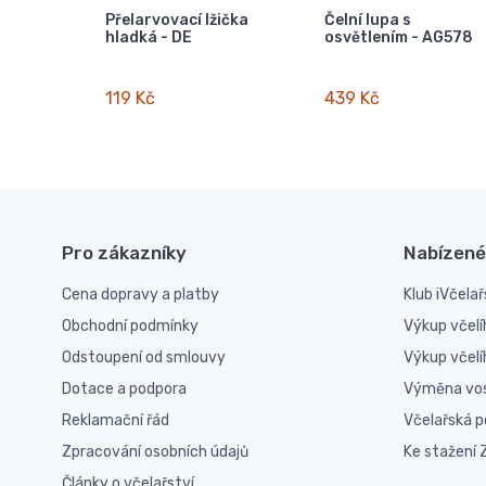
Přelarvovací lžička
Čelní lupa s
hladká - DE
osvětlením - AG578
119 Kč
439 Kč
Pro zákazníky
Nabízené
Cena dopravy a platby
Klub iVčelař
Obchodní podmínky
Výkup včelí
Odstoupení od smlouvy
Výkup včel
Dotace a podpora
Výměna vo
Reklamační řád
Včelařská 
Zpracování osobních údajů
Ke stažení
Články o včelařství