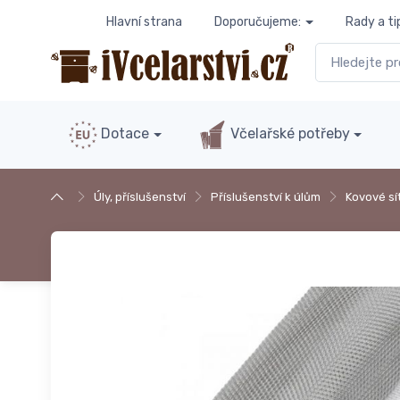
Hlavní strana
Doporučujeme:
Rady a ti
Dotace
Včelařské potřeby
Úly, příslušenství
Příslušenství k úlům
Kovové sí