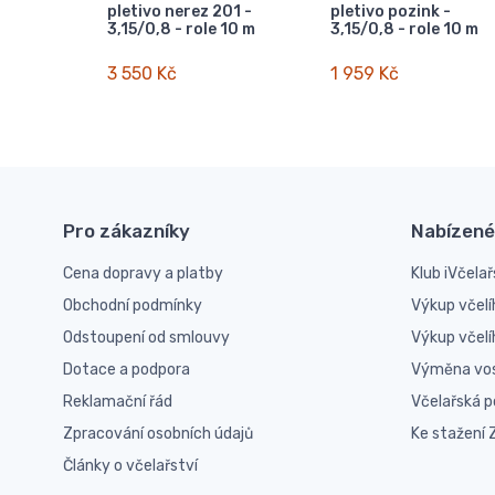
pletivo nerez 201 -
pletivo pozink -
3,15/0,8 - role 10 m
3,15/0,8 - role 10 m
3 550 Kč
1 959 Kč
Pro zákazníky
Nabízené
Cena dopravy a platby
Klub iVčelař
Obchodní podmínky
Výkup včelí
Odstoupení od smlouvy
Výkup včel
Dotace a podpora
Výměna vo
Reklamační řád
Včelařská 
Zpracování osobních údajů
Ke stažení
Články o včelařství