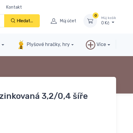
Kontakt
0
Můj košík
Hledat...
Můj účet
0 Kč
y
Plyšové hračky, hry
Více
zinkovaná 3,2/0,4 šíře