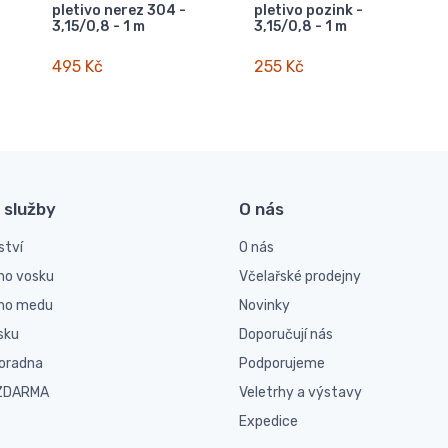
pletivo nerez 304 -
pletivo pozink -
3,15/0,8 - 1 m
3,15/0,8 - 1 m
495 Kč
255 Kč
 služby
O nás
ství
O nás
ho vosku
Včelařské prodejny
ího medu
Novinky
sku
Doporučují nás
poradna
Podporujeme
 ZDARMA
Veletrhy a výstavy
Expedice