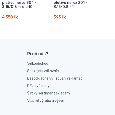
pletivo nerez 304 -
pletivo nerez 201 -
3,15/0,8 - role 10 m
3,15/0,8 - 1 m
4 550 Kč
395 Kč
Proč nás?
Velkoobchod
Spokojení zákazníci
Bezodkladné vyřizování reklamací
Příznivé ceny
Široký sortiment skladem
Vlastní výroba a vývoj