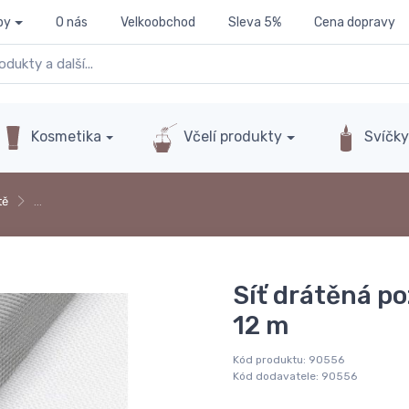
py
O nás
Velkoobchod
Sleva 5%
Cena dopravy
Kosmetika
Včelí produkty
Svíčk
tě
…
Síť drátěná po
12 m
Kód produktu:
90556
Kód dodavatele:
90556