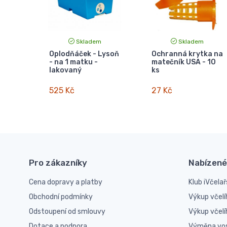
Skladem
Skladem
Oplodňáček - Lysoň
Ochranná krytka na
- na 1 matku -
matečník USA - 10
lakovaný
ks
525 Kč
27 Kč
Pro zákazníky
Nabízené
Cena dopravy a platby
Klub iVčelař
Obchodní podmínky
Výkup včelí
Odstoupení od smlouvy
Výkup včel
Dotace a podpora
Výměna vo