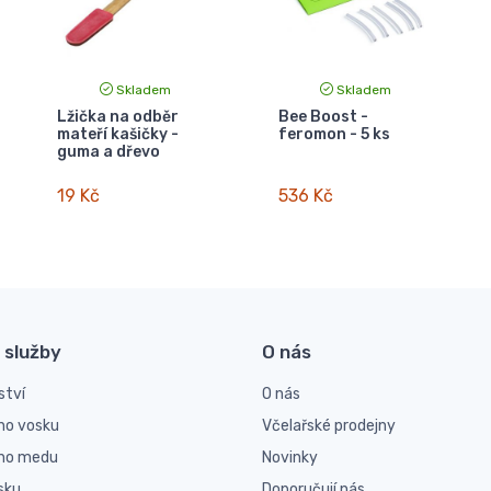
Skladem
Skladem
Lžička na odběr
Bee Boost -
mateří kašičky -
feromon - 5 ks
guma a dřevo
19 Kč
536 Kč
 služby
O nás
ství
O nás
ho vosku
Včelařské prodejny
ího medu
Novinky
sku
Doporučují nás