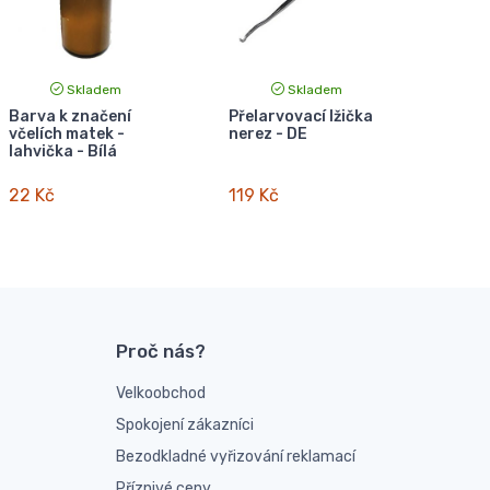
Skladem
Skladem
Barva k značení
Přelarvovací lžička
včelích matek -
nerez - DE
lahvička - Bílá
22 Kč
119 Kč
Proč nás?
Velkoobchod
Spokojení zákazníci
Bezodkladné vyřizování reklamací
Příznivé ceny