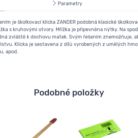
Parametry
m je školkovací klícka ZANDER podobná klasické školkovací
ížka s kruhovými otvory. Mřížka je připevněna nýtky. Na spo
hodná zvláště k dochovu matek. Svým řešením znemožňuje, a
lstvu. Klícka je sestavena z dílů vyrobených z umělých hm
u, apod.
Podobné položky