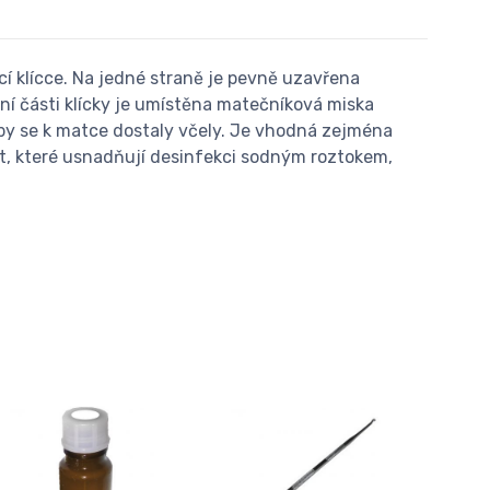
 klícce. Na jedné straně je pevně uzavřena
dní části klícky je umístěna matečníková miska
by se k matce dostaly včely. Je vhodná zejména
ot, které usnadňují desinfekci sodným roztokem,