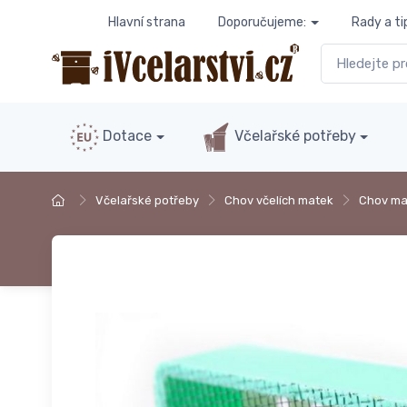
Hlavní strana
Doporučujeme:
Rady a ti
Dotace
Včelařské potřeby
Včelařské potřeby
Chov včelích matek
Chov ma