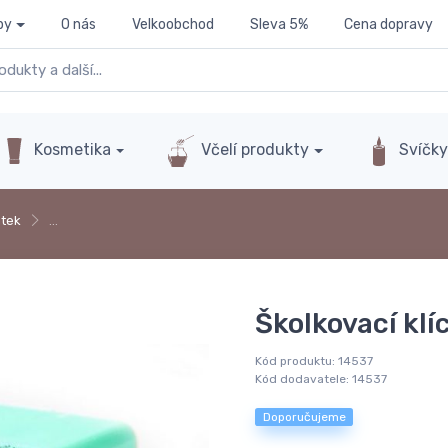
py
O nás
Velkoobchod
Sleva 5%
Cena dopravy
Kosmetika
Včelí produkty
Svíčk
tek
…
Školkovací kl
Kód produktu:
14537
Kód dodavatele:
14537
Doporučujeme