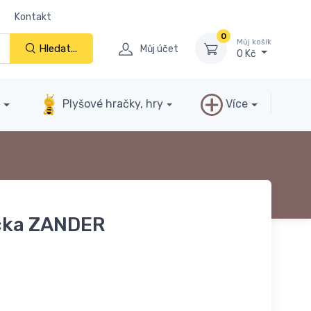
Kontakt
0
Můj košík
Hledat...
Můj účet
0 Kč
y
Plyšové hračky, hry
Více
ícka ZANDER