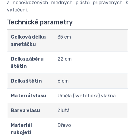
a nepoškozených medných plástů připravených k
vytočení.
Technické parametry
Celková délka
35 cm
smetáčku
Délka záběru
22 cm
štětin
Délka štětin
6 cm
Materiál vlasu
Umělá (syntetická) vlákna
Barva vlasu
Žlutá
Materiál
Dřevo
rukojeti