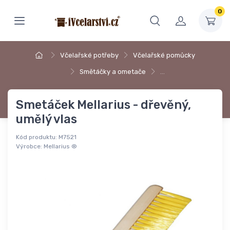
0
Včelařské potřeby
Včelařské pomůcky
Smětáčky a ometače
…
Smetáček Mellarius - dřevěný,
umělý vlas
Kód produktu:
M7521
Výrobce:
Mellarius ®