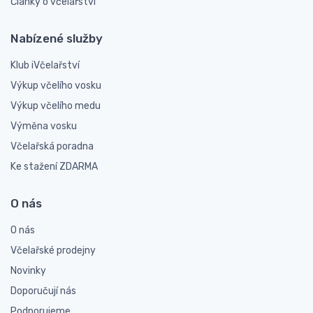
Články o včelařství
Nabízené služby
Klub iVčelařství
Výkup včelího vosku
Výkup včelího medu
Výměna vosku
Včelařská poradna
Ke stažení ZDARMA
O nás
O nás
Včelařské prodejny
Novinky
Doporučují nás
Podporujeme