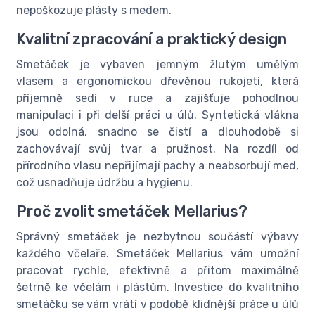
nepoškozuje plásty s medem.
Kvalitní zpracování a praktický design
Smetáček je vybaven jemným žlutým umělým
vlasem a ergonomickou dřevěnou rukojetí, která
příjemně sedí v ruce a zajišťuje pohodlnou
manipulaci i při delší práci u úlů. Syntetická vlákna
jsou odolná, snadno se čistí a dlouhodobě si
zachovávají svůj tvar a pružnost. Na rozdíl od
přírodního vlasu nepřijímají pachy a neabsorbují med,
což usnadňuje údržbu a hygienu.
Proč zvolit smetáček Mellarius?
Správný smetáček je nezbytnou součástí výbavy
každého včelaře. Smetáček Mellarius vám umožní
pracovat rychle, efektivně a přitom maximálně
šetrně ke včelám i plástům. Investice do kvalitního
smetáčku se vám vrátí v podobě klidnější práce u úlů