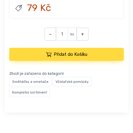
79 Kč
−
+
ks
Přidat do Košíku
Zboží je zařazeno do kategorií:
Smětáčky a ometače
Včelařské pomůcky
Kompletní sortiment