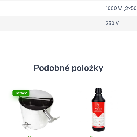
1000 W (2×50
230 V
Podobné položky
Dotace