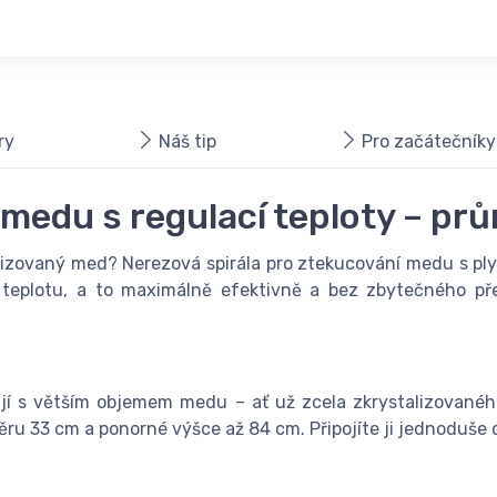
ry
Náš tip
Pro začátečníky
 medu s regulací teploty – pr
alizovaný med? Nerezová spirála pro ztekucování medu s pl
eplotu, a to maximálně efektivně a bez zbytečného př
racují s větším objemem medu – ať už zcela zkrystalizovan
měru 33 cm a ponorné výšce až 84 cm. Připojíte ji jednoduše