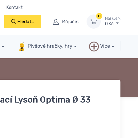
Kontakt
0
Můj košík
Hledat...
Můj účet
0 Kč
y
Plyšové hračky, hry
Více
lací Lysoň Optima Ø 33