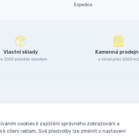
Expedice
Vlastní sklady
Kamenná prodejn
es 3000 položek skladem
a sklad přes 2000 m2
íváním cookies k zajištění správného zobrazování a
k cílení reklam. Své předvolby lze změnit v nastavení
oušky: Včelařské potřeby - www.ivcelarstvi.cz