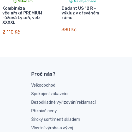
Skladem
Na objednání
Kombinéza
Dadant US 12 R -
včelařská PREMIUM
výkluz v dřevěném
růžová Lysoň, vel.:
rámu
XXXXL
380 Kč
2 110 Kč
Proč nás?
Velkoobchod
Spokojení zákazníci
Bezodkladné vyřizování reklamací
Příznivé ceny
Široký sortiment skladem
Vlastní výroba a vývoj