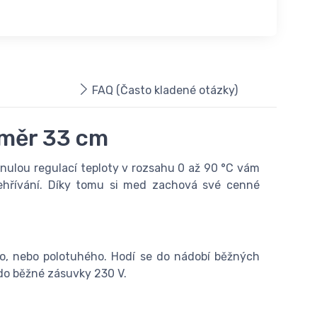
FAQ (Často kladené otázky)
ůměr 33 cm
ynulou regulací teploty v rozsahu 0 až 90 °C vám
ehřívání. Díky tomu si med zachová své cenné
ého, nebo polotuhého. Hodí se do nádobí běžných
 do běžné zásuvky 230 V.