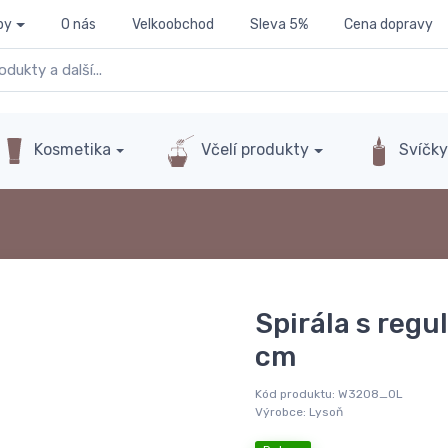
py
O nás
Velkoobchod
Sleva 5%
Cena dopravy
Kosmetika
Včelí produkty
Svíčk
Spirála s regu
cm
Kód produktu:
W3208_OL
Výrobce:
Lysoň