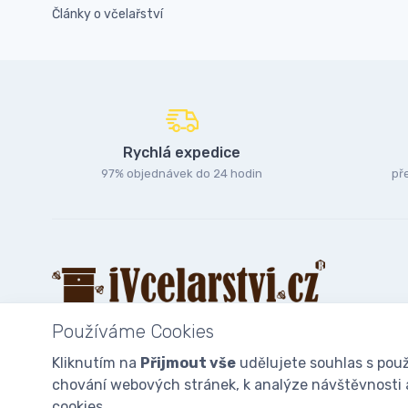
Články o včelařství
Rychlá expedice
97% objednávek do 24 hodin
př
Používáme Cookies
Kliknutím na
Přijmout vše
udělujete souhlas s použ
chování webových stránek, k analýze návštěvnosti a 
© 2025
iVcelarstvi.cz®
Všechna práva vyhrazena.|
Staňte se fan
cookies.