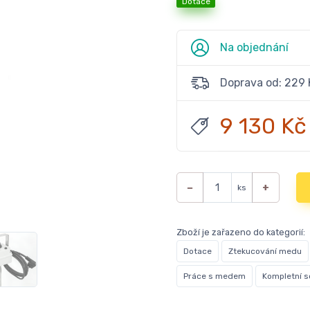
Dotace
Na objednání
Doprava od: 229 
9 130 Kč
−
+
ks
Zboží je zařazeno do kategorií:
Dotace
Ztekucování medu
Práce s medem
Kompletní s