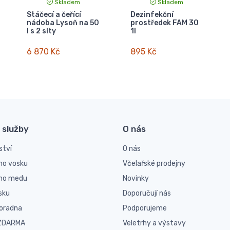
Skladem
Skladem
Stáčecí a čeřící
Dezinfekční
nádoba Lysoň na 50
prostředek FAM 30
l s 2 síty
1l
6 870 Kč
895 Kč
 služby
O nás
ství
O nás
ho vosku
Včelařské prodejny
ího medu
Novinky
sku
Doporučují nás
poradna
Podporujeme
 ZDARMA
Veletrhy a výstavy