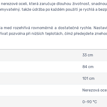
z nerezové oceli, která zaručuje dlouhou životnost, snadno
 omyvatelný, takže údržba po každém použití je rychlá a bez
a med rozehřívá rovnoměrně a dostatečně rychle. Nastavi
at pozvolna při nižších teplotách, čímž předejdete znehodn
33 cm
84 cm
101 cm
Nerezová oce
0–90 °C