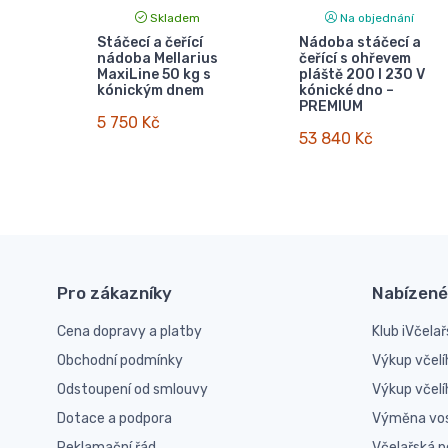
Skladem
Na objednání
Stáčecí a čeřící
Nádoba stáčecí a
nádoba Mellarius
čeřící s ohřevem
MaxiLine 50 kg s
pláště 200 l 230 V
kónickým dnem
kónické dno –
PREMIUM
5 750 Kč
53 840 Kč
Pro zákazníky
Nabízené
Cena dopravy a platby
Klub iVčelař
Obchodní podmínky
Výkup včelí
Odstoupení od smlouvy
Výkup včel
Dotace a podpora
Výměna vo
Reklamační řád
Včelařská 