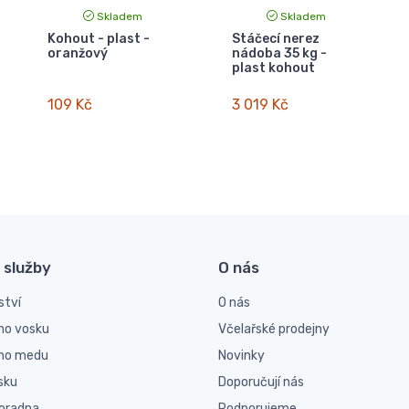
Skladem
Skladem
Kohout - plast -
Stáčecí nerez
oranžový
nádoba 35 kg -
plast kohout
109 Kč
3 019 Kč
 služby
O nás
ství
O nás
ho vosku
Včelařské prodejny
ího medu
Novinky
sku
Doporučují nás
poradna
Podporujeme