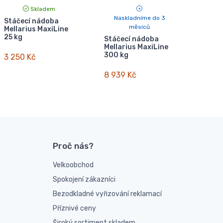
Skladem
Naskladníme do 3
Stáčecí nádoba
měsíců
Mellarius MaxiLine
25 kg
Stáčecí nádoba
Mellarius MaxiLine
300 kg
3 250 Kč
8 939 Kč
Proč nás?
Velkoobchod
Spokojení zákazníci
Bezodkladné vyřizování reklamací
Příznivé ceny
Široký sortiment skladem