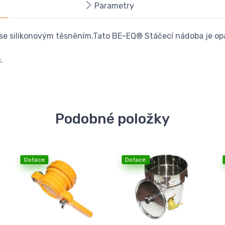
Parametry
se silikonovým těsněním.Tato BE-EQ® Stáčecí nádoba je o
.
Podobné položky
Dotace
Dotace