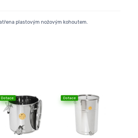
patřena plastovým nožovým kohoutem.
Dotace
Dotace