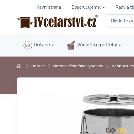
Hlavní strana
Doporučujeme:
Rady a ti
Dotace
Včelařské potřeby
Dotace
Dotace včelařské vybavení
Nádoba umo