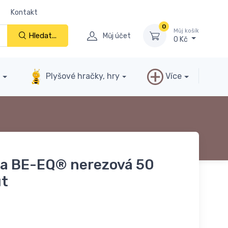
Kontakt
0
Můj košík
Hledat...
Můj účet
0 Kč
y
Plyšové hračky, hry
Více
ba BE-EQ® nerezová 50
ut