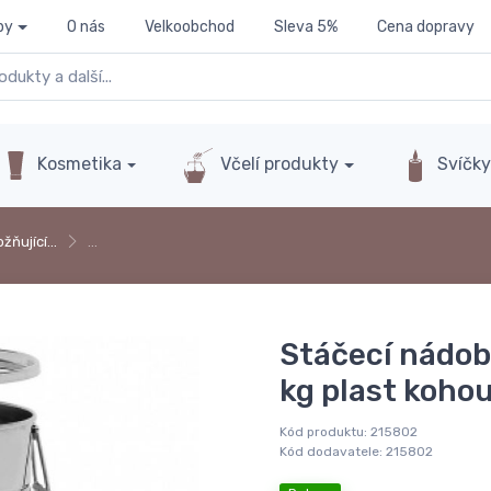
py
O nás
Velkoobchod
Sleva 5%
Cena dopravy
Kosmetika
Včelí produkty
Svíčk
žňující…
…
Stáčecí nádo
kg plast koho
Kód produktu:
215802
Kód dodavatele:
215802