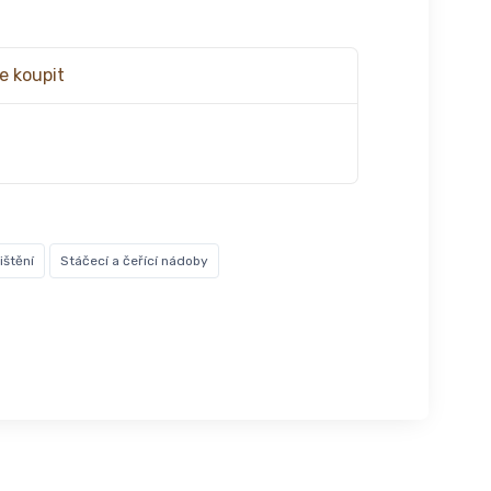
e koupit
ištění
Stáčecí a čeřící nádoby