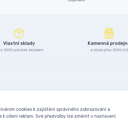
Vlastní sklady
Kamenná prodejn
es 3000 položek skladem
a sklad přes 2000 m2
íváním cookies k zajištění správného zobrazování a
k cílení reklam. Své předvolby lze změnit v nastavení
oušky: Včelařské potřeby - www.ivcelarstvi.cz