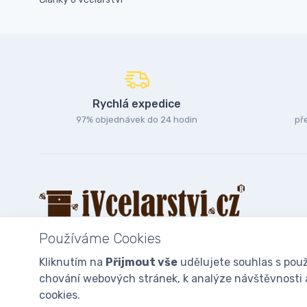
Rychlá expedice
97% objednávek do 24 hodin
př
Používáme Cookies
Kliknutím na
Přijmout vše
udělujete souhlas s použ
chování webových stránek, k analýze návštěvnosti a 
© 2025
iVcelarstvi.cz®
Všechna práva vyhrazena.|
Staňte se fan
cookies.