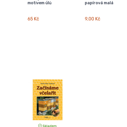
motivem úlů
papírová malá
65 Kč
9,00 Kč
Skladem