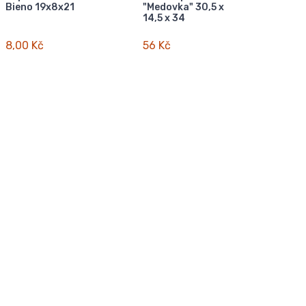
Bieno 19x8x21
"Medovka" 30,5 x
14,5 x 34
8,00 Kč
56 Kč