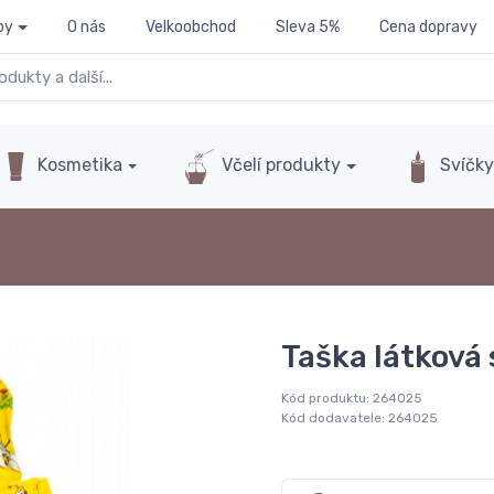
py
O nás
Velkoobchod
Sleva 5%
Cena dopravy
Kosmetika
Včelí produkty
Svíčk
Taška látková
Kód produktu:
264025
Kód dodavatele:
264025