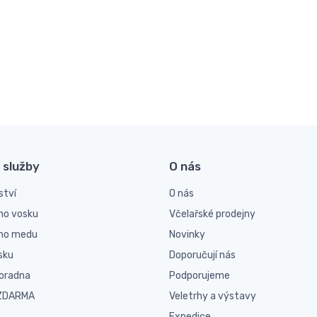
 služby
O nás
ství
O nás
ho vosku
Včelařské prodejny
ího medu
Novinky
sku
Doporučují nás
poradna
Podporujeme
 ZDARMA
Veletrhy a výstavy
Expedice