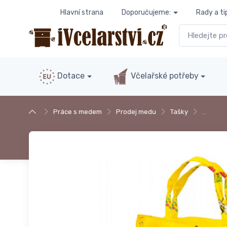
Hlavní strana
Doporučujeme:
Rady a ti
Dotace
Včelařské potřeby
Práce s medem
Prodej medu
Tašky
…