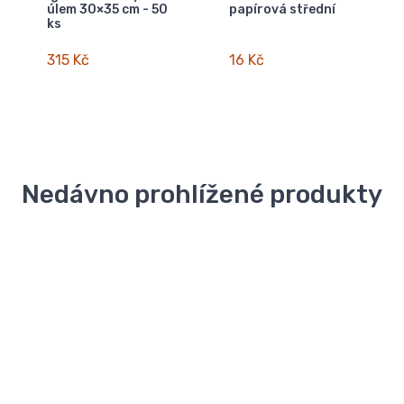
úlem 30×35 cm - 50
papírová střední
ks
315 Kč
16 Kč
Nedávno prohlížené produkty