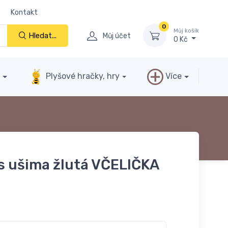
Kontakt
0
Můj košík
Hledat...
Můj účet
0 Kč
y
Plyšové hračky, hry
Více
 s ušima žlutá VČELIČKA