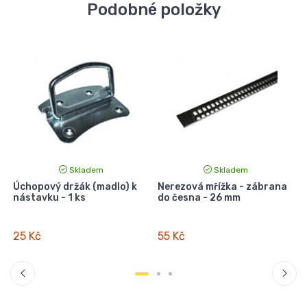
Podobné položky
Skladem
Skladem
1
Úchopový držák (madlo) k
Nerezová mřížka - zábrana
D
nástavku - 1 ks
do česna - 26 mm
2
25 Kč
55 Kč