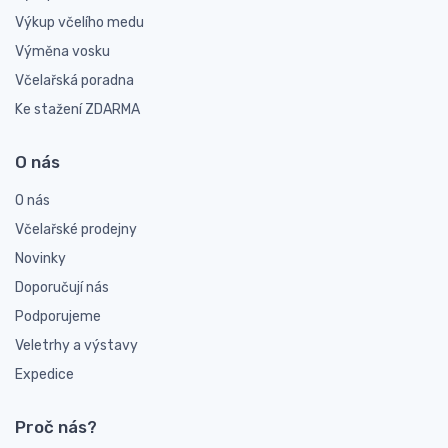
Výkup včelího medu
Výměna vosku
Včelařská poradna
Ke stažení ZDARMA
O nás
O nás
Včelařské prodejny
Novinky
Doporučují nás
Podporujeme
Veletrhy a výstavy
Expedice
Proč nás?