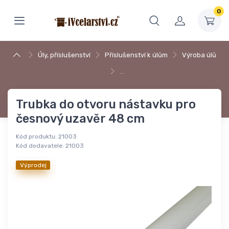
0
Úly, příslušenství
Příslušenství k úlům
Výroba úlů
…
Trubka do otvoru nástavku pro
česnový uzavěr 48 cm
Kód produktu:
21003
Kód dodavatele:
21003
Výprodej