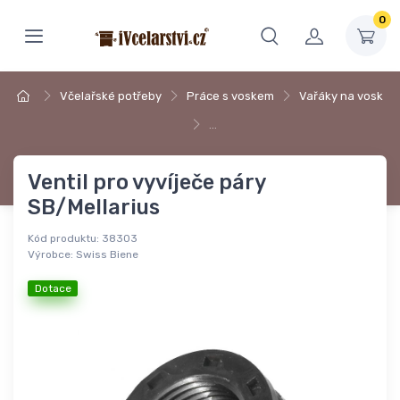
0
Včelařské potřeby
Práce s voskem
Vařáky na vosk
…
Ventil pro vyvíječe páry
SB/Mellarius
Kód produktu:
38303
Výrobce:
Swiss Biene
Dotace