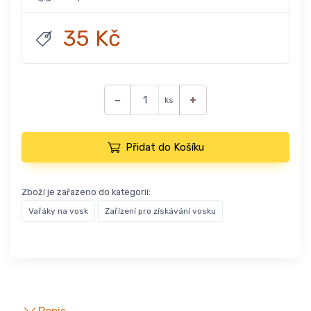
35 Kč
−
+
ks
Přidat do Košíku
Zboží je zařazeno do kategorií:
Vařáky na vosk
Zařízení pro získávání vosku