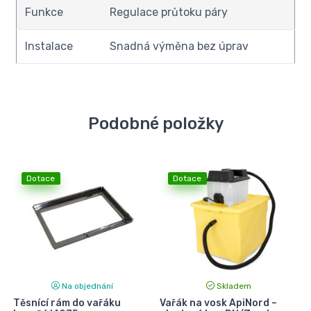
Funkce
Regulace průtoku páry
Instalace
Snadná výměna bez úprav
Podobné položky
Dotace
Dotace
Na objednání
Skladem
Těsnící rám do vařáku
Vařák na vosk ApiNord –