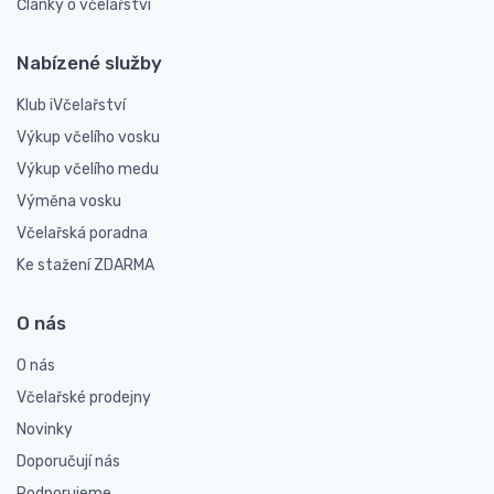
Články o včelařství
Nabízené služby
Klub iVčelařství
Výkup včelího vosku
Výkup včelího medu
Výměna vosku
Včelařská poradna
Ke stažení ZDARMA
O nás
O nás
Včelařské prodejny
Novinky
Doporučují nás
Podporujeme