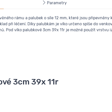
Parametry
ěného rámu a palubek o síle 12 mm, které jsou připevněny k
klad při léčení. Díky palubkám je víko určeno spíše do venko
nů. Pod víko palubkové 3cm 39x 11r je možné použít vrstvu i
ové 3cm 39x 11r