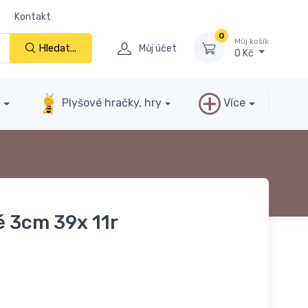
Kontakt
0
Můj košík
Hledat...
Můj účet
0 Kč
y
Plyšové hračky, hry
Více
é 3cm 39x 11r