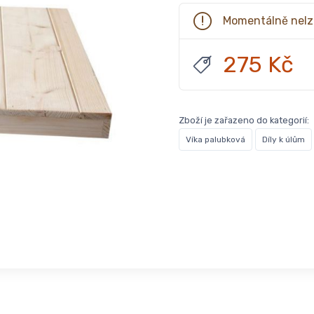
Momentálně nelz
275 Kč
Zboží je zařazeno do kategorií:
Víka palubková
Díly k úlům