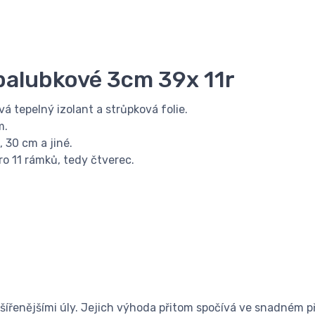
palubkové 3cm 39x 11r
vá tepelný izolant a strůpková folie.
m.
 30 cm a jiné.
ro 11 rámků, tedy čtverec.
šířenějšími úly. Jejich výhoda přitom spočívá ve snadném p