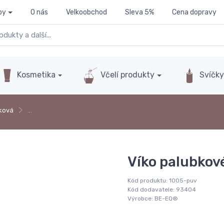
py
O nás
Velkoobchod
Sleva 5%
Cena dopravy
Kosmetika
Včelí produkty
Svíčk
ková
…
Víko palubkov
Kód produktu:
1005-puv
Kód dodavatele:
93404
Výrobce:
BE-EQ®