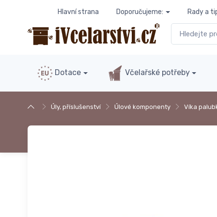
Hlavní strana
Doporučujeme:
Rady a ti
Dotace
Včelařské potřeby
Úly, příslušenství
Úlové komponenty
Víka palub