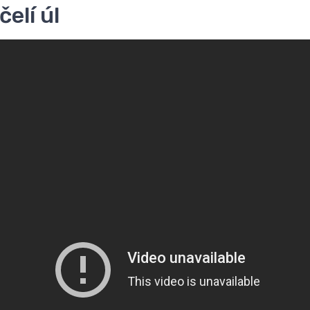
elí úl