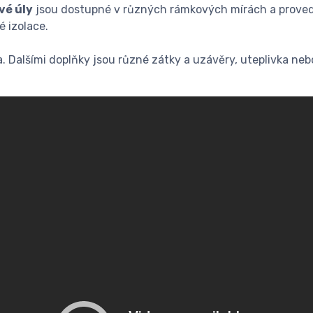
vé úly
jsou dostupné v různých rámkových mírách a proved
 izolace.
. Dalšími doplňky jsou různé zátky a uzávěry, uteplivka nebo 