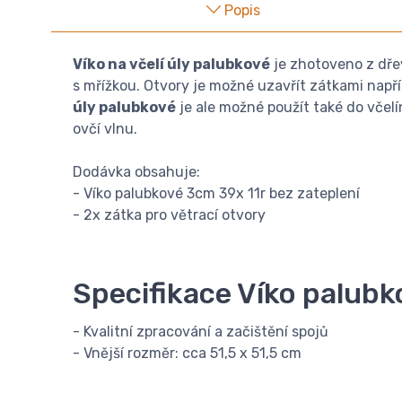
Popis
Víko na včelí úly palubkové
je zhotoveno z dřev
s mřížkou. Otvory je možné uzavřít zátkami napří
úly palubkové
je ale možné použít také do včelí
ovčí vlnu.
Dodávka obsahuje:
- Víko palubkové 3cm 39x 11r bez zateplení
- 2x zátka pro větrací otvory
Specifikace Víko palubk
- Kvalitní zpracování a začištění spojů
- Vnější rozměr: cca 51,5 x 51,5 cm