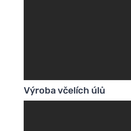
Výroba včelích úlů