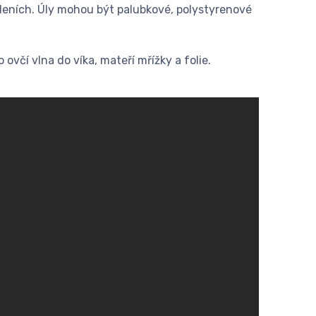
eních. Úly mohou být palubkové, polystyrenové
ovčí vlna do víka, mateří mřížky a folie.