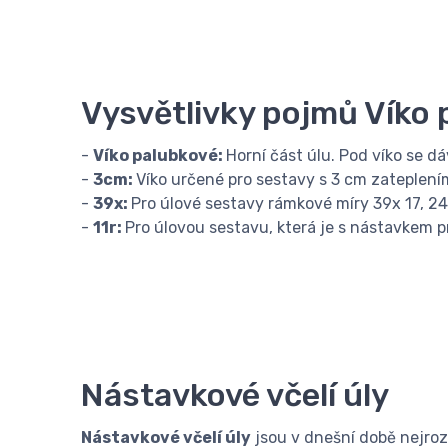
Vysvětlivky pojmů Víko 
-
Víko palubkové:
Horní část úlu. Pod víko se dá
-
3cm:
Víko určené pro sestavy s 3 cm zateplení
-
39x:
Pro úlové sestavy rámkové míry 39x 17, 24,
-
11r:
Pro úlovou sestavu, která je s nástavkem p
Nástavkové včelí úly
Nástavkové včelí úly
jsou v dnešní době nejroz