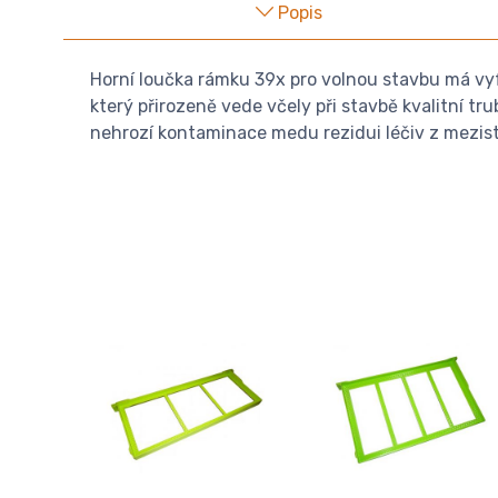
Popis
Horní loučka rámku 39x pro volnou stavbu má vyf
který přirozeně vede včely při stavbě kvalitní t
nehrozí kontaminace medu rezidui léčiv z mezist