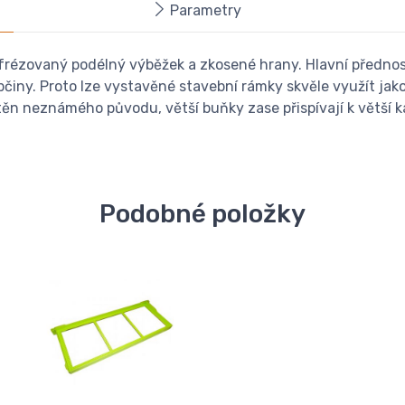
Parametry
rézovaný podélný výběžek a zkosené hrany. Hlavní předností 
rubčiny. Proto lze vystavěné stavební rámky skvěle využít j
ěn neznámého původu, větší buňky zase přispívají k větší ka
Podobné položky