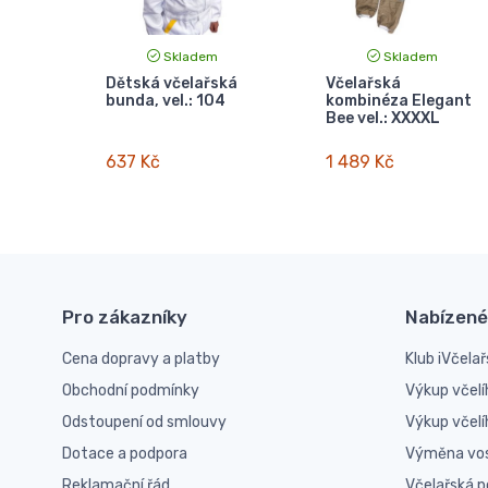
Skladem
Skladem
Dětská včelařská
Včelařská
bunda, vel.: 104
kombinéza Elegant
Bee vel.: XXXXL
637 Kč
1 489 Kč
Pro zákazníky
Nabízené
Cena dopravy a platby
Klub iVčelař
Obchodní podmínky
Výkup včelí
Odstoupení od smlouvy
Výkup včel
Dotace a podpora
Výměna vo
Reklamační řád
Včelařská 