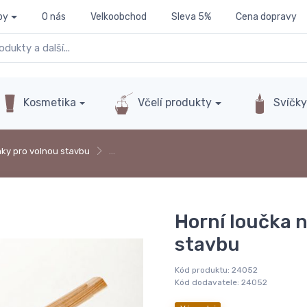
py
O nás
Velkoobchod
Sleva 5%
Cena dopravy
Kosmetika
Včelí produkty
Svíčk
ky pro volnou stavbu
…
Horní loučka 
stavbu
Kód produktu:
24052
Kód dodavatele:
24052