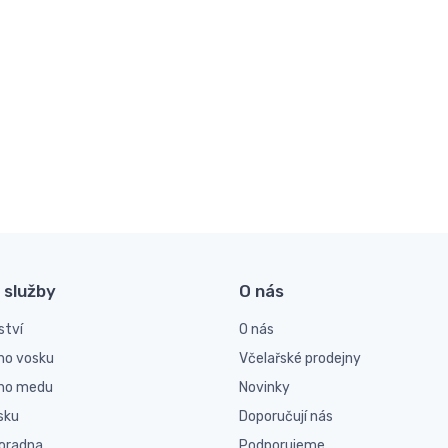
 služby
O nás
ství
O nás
ho vosku
Včelařské prodejny
ího medu
Novinky
sku
Doporučují nás
poradna
Podporujeme