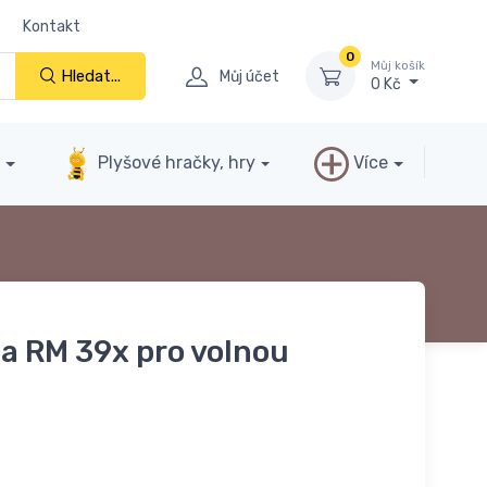
Kontakt
0
Můj košík
Hledat...
Můj účet
0 Kč
y
Plyšové hračky, hry
Více
na RM 39x pro volnou