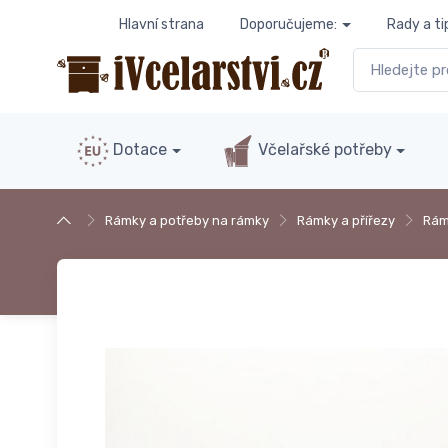
Hlavní strana
Doporučujeme:
Rady a ti
Dotace
Včelařské potřeby
Rámky a potřeby na rámky
Rámky a přířezy
Rám