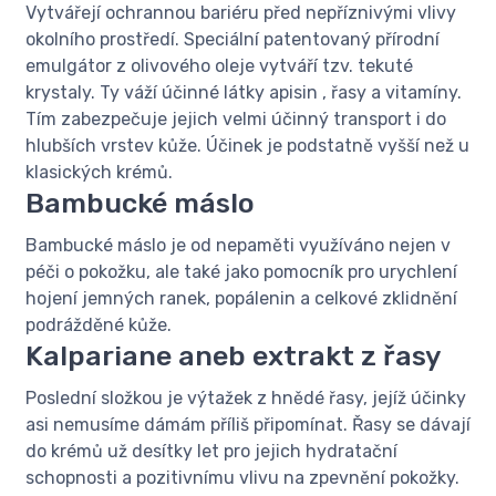
Vytvářejí ochrannou bariéru před nepříznivými vlivy
okolního prostředí. Speciální patentovaný přírodní
emulgátor z olivového oleje vytváří tzv. tekuté
krystaly. Ty váží účinné látky apisin , řasy a vitamíny.
Tím zabezpečuje jejich velmi účinný transport i do
hlubších vrstev kůže. Účinek je podstatně vyšší než u
klasických krémů.
Bambucké máslo
Bambucké máslo je od nepaměti využíváno nejen v
péči o pokožku, ale také jako pomocník pro urychlení
hojení jemných ranek, popálenin a celkové zklidnění
podrážděné kůže.
Kalpariane aneb extrakt z řasy
Poslední složkou je výtažek z hnědé řasy, jejíž účinky
asi nemusíme dámám příliš připomínat. Řasy se dávají
do krémů už desítky let pro jejich hydratační
schopnosti a pozitivnímu vlivu na zpevnění pokožky.