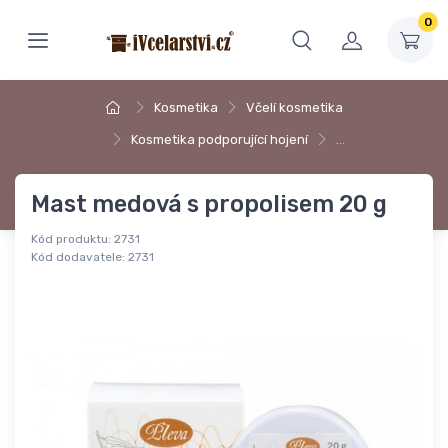
0
Kosmetika
Včelí kosmetika
Kosmetika podporující hojení
…
Mast medová s propolisem 20 g
Kód produktu:
2731
Kód dodavatele:
2731