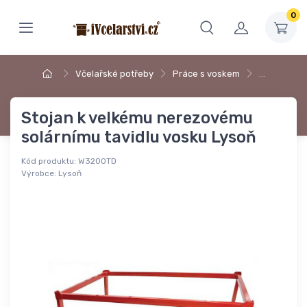
0
Včelařské potřeby
Práce s voskem
…
Stojan k velkému nerezovému
solárnímu tavidlu vosku Lysoň
Kód produktu:
W3200TD
Výrobce:
Lysoň