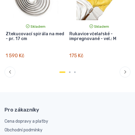
Skladem
Skladem
Ztekucovací spirála na med
Rukavice včelařské -
- pr. 17 cm
impregnované - vel.: M
-
1 590 Kč
175 Kč
Pro zákazníky
Cena dopravy a platby
Obchodní podmínky