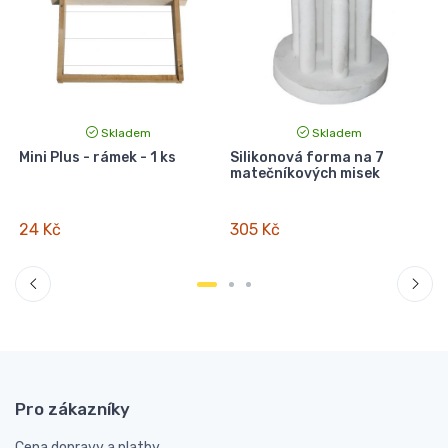
Skladem
Skladem
-
Mini Plus - rámek - 1 ks
Silikonová forma na 7
S
matečníkových misek
24 Kč
305 Kč
Pro zákazníky
Cena dopravy a platby