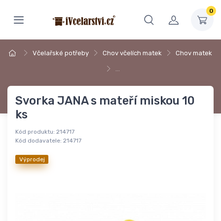
0
Včelařské potřeby
Chov včelích matek
Chov matek
…
Svorka JANA s mateří miskou 10
ks
Kód produktu:
214717
Kód dodavatele:
214717
Výprodej