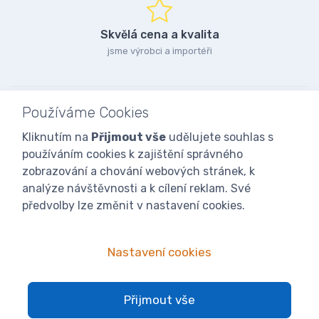
Skvělá cena a kvalita
jsme výrobci a importéři
Používáme Cookies
Kliknutím na
Přijmout vše
udělujete souhlas s
používáním cookies k zajištění správného
zobrazování a chování webových stránek, k
analýze návštěvnosti a k cílení reklam. Své
předvolby lze změnit v nastavení cookies.
Nastavení cookies
© 2025
iVcelarstvi.cz®
Všechna práva vyhrazena.|
Staňte se
Přijmout vše
fanoušky: Včelařské potřeby - www.ivcelarstvi.cz